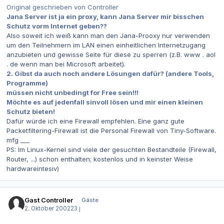
Original geschrieben von Controller
Jana Server ist ja ein proxy, kann Jana Server mir bisschen
Schutz vorm Internet geben??
Also soweit ich weiß kann man den Jana-Prooxy nur verwenden
um den Teilnehmern im LAN einen einheitlichen Internetzugang
anzubieten und gewisse Seite für diese zu sperren (z.B. www . aol
. de wenn man bei Microsoft arbeitet).
2. Gibst da auch noch andere Lösungen dafür? (andere Tools,
Programme)
müssen nicht unbedingt for Free sein!!!
Möchte es auf jedenfall sinvoll lösen und mir einen kleinen
Schutz bieten!
Dafür würde ich eine Firewall empfehlen. Eine ganz gute
Packetfiltering-Firewall ist die Personal Firewall von Tiny-Software.
mfg ___
PS: Im Linux-Kernel sind viele der gesuchten Bestandteile (Firewall,
Router, ...) schon enthalten; kostenlos und in keinster Weise
hardwareintesiv)
Gast Controller
Gäste
2. Oktober 2002
23 j