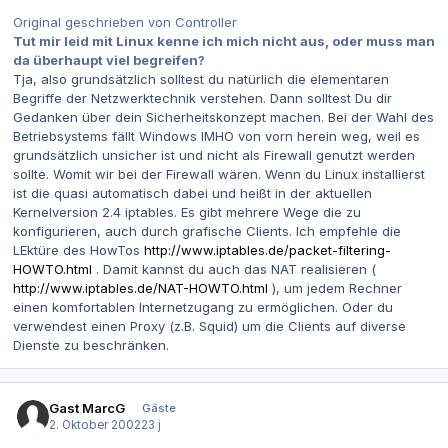
Original geschrieben von Controller
Tut mir leid mit Linux kenne ich mich nicht aus, oder muss man
da überhaupt viel begreifen?
Tja, also grundsätzlich solltest du natürlich die elementaren
Begriffe der Netzwerktechnik verstehen. Dann solltest Du dir
Gedanken über dein Sicherheitskonzept machen. Bei der Wahl des
Betriebsystems fällt Windows IMHO von vorn herein weg, weil es
grundsätzlich unsicher ist und nicht als Firewall genutzt werden
sollte. Womit wir bei der Firewall wären. Wenn du Linux installierst
ist die quasi automatisch dabei und heißt in der aktuellen
Kernelversion 2.4 iptables. Es gibt mehrere Wege die zu
konfigurieren, auch durch grafische Clients. Ich empfehle die
LEktüre des HowTos
http://www.iptables.de/packet-filtering-
HOWTO.html
. Damit kannst du auch das NAT realisieren (
http://www.iptables.de/NAT-HOWTO.html
), um jedem Rechner
einen komfortablen Internetzugang zu ermöglichen. Oder du
verwendest einen Proxy (z.B. Squid) um die Clients auf diverse
Dienste zu beschränken.
Gast MarcG
Gäste
2. Oktober 2002
23 j