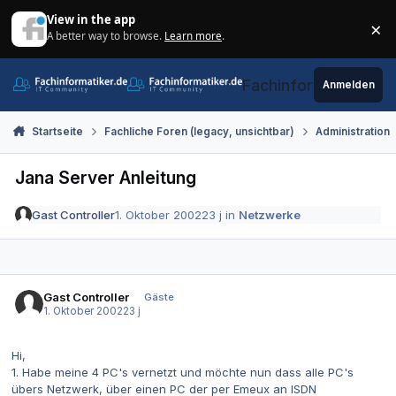
Zum Inhalt springen
View in the app
×
A better way to browse.
Learn more
.
Di
Fachinformatiker.de
Anmelden
Startseite
Fachliche Foren (legacy, unsichtbar)
Administration
Jana Server Anleitung
Gast Controller
1. Oktober 2002
23 j
in
Netzwerke
Gast Controller
Gäste
1. Oktober 2002
23 j
Hi,
1. Habe meine 4 PC's vernetzt und möchte nun dass alle PC's
übers Netzwerk, über einen PC der per Emeux an ISDN