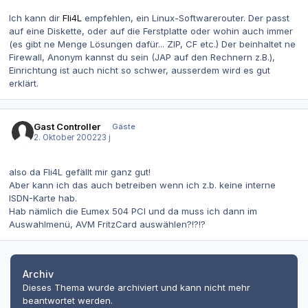
Ich kann dir
Fli4L
empfehlen, ein Linux-Softwarerouter. Der passt
auf eine Diskette, oder auf die Ferstplatte oder wohin auch immer
(es gibt ne Menge Lösungen dafür... ZIP, CF etc.) Der beinhaltet ne
Firewall, Anonym kannst du sein (JAP auf den Rechnern z.B.),
Einrichtung ist auch nicht so schwer, ausserdem wird es gut
erklärt.
Gast Controller
Gäste
2. Oktober 2002
23 j
also da Fli4L gefällt mir ganz gut!
Aber kann ich das auch betreiben wenn ich z.b. keine interne
ISDN-Karte hab.
Hab nämlich die Eumex 504 PCI und da muss ich dann im
Auswahlmenü, AVM FritzCard auswählen?!?!?
Archiv
Dieses Thema wurde archiviert und kann nicht mehr
beantwortet werden.