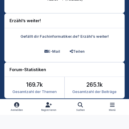
Erzähl’s weiter!
Gefällt dir Fachinformatiker.de? Erzähl’s weiter!
E-Mail
Teilen
Forum-Statistiken
169.7k
265.1k
Gesamtzahl der Themen
Gesamtzahl der Beiträge
Heller Modus
Dunkler Modus
Systemeinstellung
Anmelden
Registrieren
Suchen
Menü
Datenschutz
Kontakt
Cookies
RSS
Fachinformatiker 2026
Powered by
Invision Community