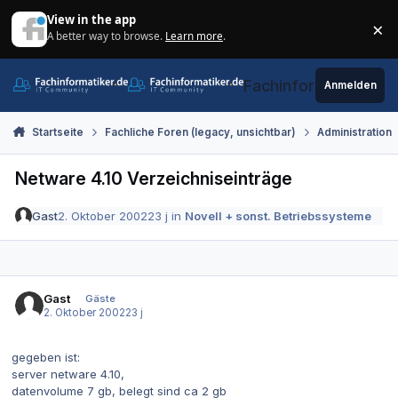
Zum Inhalt springen
View in the app
×
A better way to browse.
Learn more
.
Di
Fachinformatiker.de
Anmelden
Startseite
Fachliche Foren (legacy, unsichtbar)
Administration
Netware 4.10 Verzeichniseinträge
Gast
2. Oktober 2002
23 j
in
Novell + sonst. Betriebssysteme
Gast
Gäste
2. Oktober 2002
23 j
gegeben ist:
server netware 4.10,
datenvolume 7 gb, belegt sind ca 2 gb