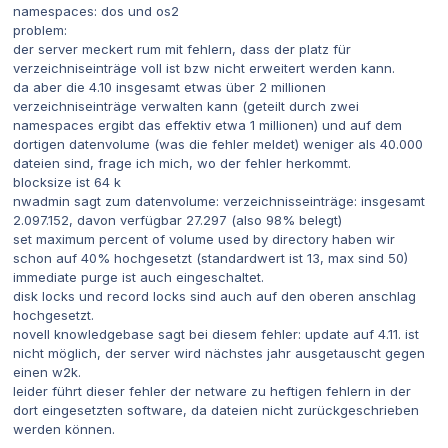
namespaces: dos und os2
problem:
der server meckert rum mit fehlern, dass der platz für
verzeichniseinträge voll ist bzw nicht erweitert werden kann.
da aber die 4.10 insgesamt etwas über 2 millionen
verzeichniseinträge verwalten kann (geteilt durch zwei
namespaces ergibt das effektiv etwa 1 millionen) und auf dem
dortigen datenvolume (was die fehler meldet) weniger als 40.000
dateien sind, frage ich mich, wo der fehler herkommt.
blocksize ist 64 k
nwadmin sagt zum datenvolume: verzeichnisseinträge: insgesamt
2.097.152, davon verfügbar 27.297 (also 98% belegt)
set maximum percent of volume used by directory haben wir
schon auf 40% hochgesetzt (standardwert ist 13, max sind 50)
immediate purge ist auch eingeschaltet.
disk locks und record locks sind auch auf den oberen anschlag
hochgesetzt.
novell knowledgebase sagt bei diesem fehler: update auf 4.11. ist
nicht möglich, der server wird nächstes jahr ausgetauscht gegen
einen w2k.
leider führt dieser fehler der netware zu heftigen fehlern in der
dort eingesetzten software, da dateien nicht zurückgeschrieben
werden können.