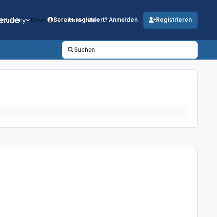
er.de
mmunity
Downloads
Jobs
Info
Bereits registriert? Anmelden
Registrieren
Suchen