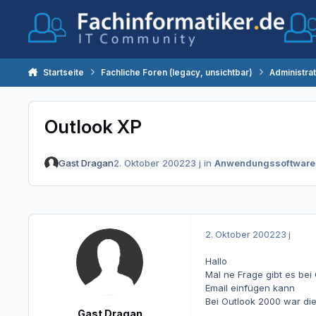
Zum Inhalt springen
Startseite
Fachliche Foren (legacy, unsichtbar)
Administra
Outlook XP
Gast Dragan
2. Oktober 2002
23 j
in
Anwendungssoftware
2. Oktober 2002
23 j
Hallo
Mal ne Frage gibt es bei
Email einfügen kann
Bei Outlook 2000 war di
Gast Dragan