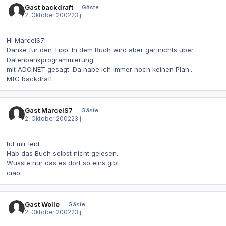
Gast backdraft
Gäste
2. Oktober 2002
23 j
Hi MarcelS7!
Danke für den Tipp. In dem Buch wird aber gar nichts über
Datenbankprogrammierung
mit ADO.NET gesagt. Da habe ich immer noch keinen Plan...
MfG backdraft
Gast MarcelS7
Gäste
2. Oktober 2002
23 j
tut mir leid.
Hab das Buch selbst nicht gelesen.
Wusste nur das es dort so eins gibt.
ciao
Gast Wolle
Gäste
2. Oktober 2002
23 j