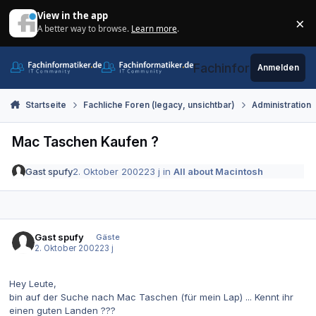
Zum Inhalt springen
View in the app
×
A better way to browse.
Learn more
.
Di
Fachinformatiker.de
Anmelden
Startseite
Fachliche Foren (legacy, unsichtbar)
Administration
Mac Taschen Kaufen ?
Gast spufy
2. Oktober 2002
23 j
in
All about Macintosh
Gast spufy
Gäste
2. Oktober 2002
23 j
Hey Leute,
bin auf der Suche nach Mac Taschen (für mein Lap) ... Kennt ihr
einen guten Landen ???