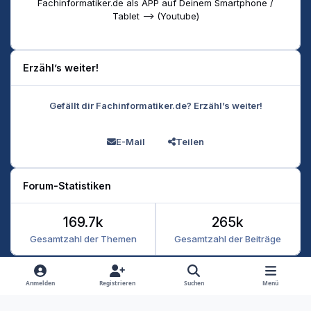
Fachinformatiker.de als APP auf Deinem Smartphone /
Tablet --> (Youtube)
Erzähl’s weiter!
Gefällt dir Fachinformatiker.de? Erzähl’s weiter!
E-Mail
Teilen
Forum-Statistiken
169.7k
265k
Gesamtzahl der Themen
Gesamtzahl der Beiträge
Heller Modus
Dunkler Modus
Systemeinstellung
Anmelden
Registrieren
Suchen
Menü
Datenschutz
Kontakt
Cookies
RSS