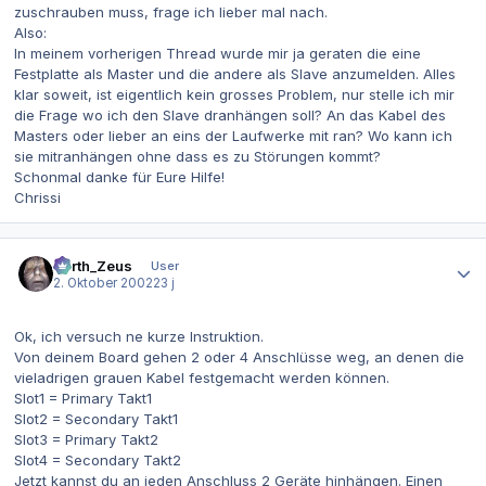
zuschrauben muss, frage ich lieber mal nach.
Also:
In meinem vorherigen Thread wurde mir ja geraten die eine
Festplatte als Master und die andere als Slave anzumelden. Alles
klar soweit, ist eigentlich kein grosses Problem, nur stelle ich mir
die Frage wo ich den Slave dranhängen soll? An das Kabel des
Masters oder lieber an eins der Laufwerke mit ran? Wo kann ich
sie mitranhängen ohne dass es zu Störungen kommt?
Schonmal danke für Eure Hilfe!
Chrissi
Autor-Statistiken
Darth_Zeus
User
2. Oktober 2002
23 j
Ok, ich versuch ne kurze Instruktion.
Von deinem Board gehen 2 oder 4 Anschlüsse weg, an denen die
vieladrigen grauen Kabel festgemacht werden können.
Slot1 = Primary Takt1
Slot2 = Secondary Takt1
Slot3 = Primary Takt2
Slot4 = Secondary Takt2
Jetzt kannst du an jeden Anschluss 2 Geräte hinhängen. Einen