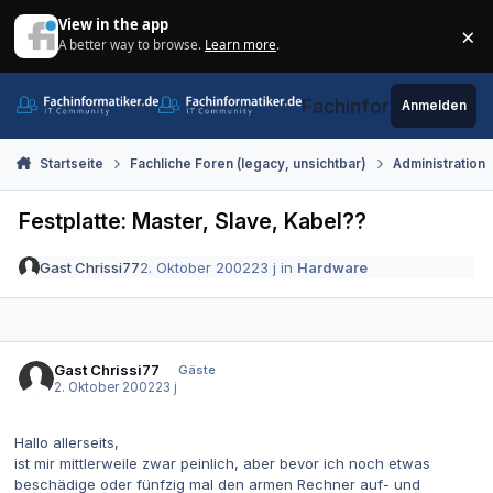
Zum Inhalt springen
View in the app
×
A better way to browse.
Learn more
.
Di
Fachinformatiker.de
Anmelden
Startseite
Fachliche Foren (legacy, unsichtbar)
Administration
Festplatte: Master, Slave, Kabel??
Gast Chrissi77
2. Oktober 2002
23 j
in
Hardware
Gast Chrissi77
Gäste
2. Oktober 2002
23 j
Hallo allerseits,
ist mir mittlerweile zwar peinlich, aber bevor ich noch etwas
beschädige oder fünfzig mal den armen Rechner auf- und