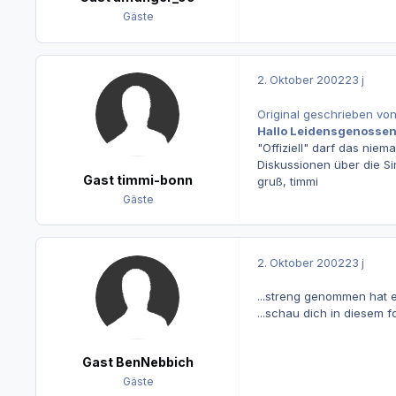
Gäste
2. Oktober 2002
23 j
Original geschrieben vo
Hallo Leidensgenossen,
"Offiziell" darf das nie
Diskussionen über die Si
Gast timmi-bonn
gruß, timmi
Gäste
2. Oktober 2002
23 j
...streng genommen hat er
...schau dich in diesem 
Gast BenNebbich
Gäste