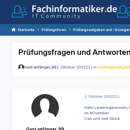
Zum Inhalt springen
Startseite
Prüfungsforen
Prüfungsaufgaben und -lösunge
Prüfungsfragen und Antworte
Gast anfänger_99
2. Oktober 2002
23 j
in
Prüfungsaufgabe
2. Oktober 2002
23 j
Hallo Leidensgenossen, 
im NOvember.
Cao und viell Glück
Gast anfänger_99