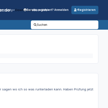
er.de
mmunity
Downloads
Jobs
Info
Bereits registriert? Anmelden
Registrieren
Suchen
r sagen wo ich so was runterladen kann. Haben Prüfung jetzt