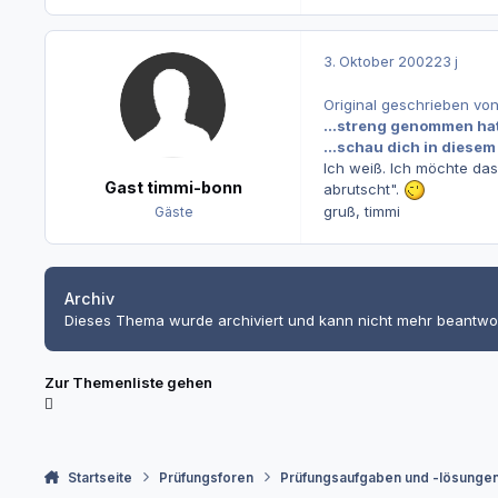
3. Oktober 2002
23 j
Original geschrieben vo
...streng genommen hat 
...schau dich in diesem
Ich weiß. Ich möchte das 
Gast timmi-bonn
abrutscht".
gruß, timmi
Gäste
Archiv
Dieses Thema wurde archiviert und kann nicht mehr beantwo
Zur Themenliste gehen
Startseite
Prüfungsforen
Prüfungsaufgaben und -lösunge