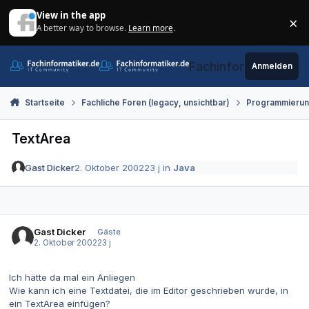
Zum Inhalt springen
View in the app
×
A better way to browse.
Learn more
.
Di
Fachinformatiker.de
Anmelden
Startseite
Fachliche Foren (legacy, unsichtbar)
Programmieru
TextArea
Gast Dicker
2. Oktober 2002
23 j
in
Java
Gast Dicker
Gäste
2. Oktober 2002
23 j
Ich hätte da mal ein Anliegen
Wie kann ich eine Textdatei, die im Editor geschrieben wurde, in
ein TextArea einfügen?