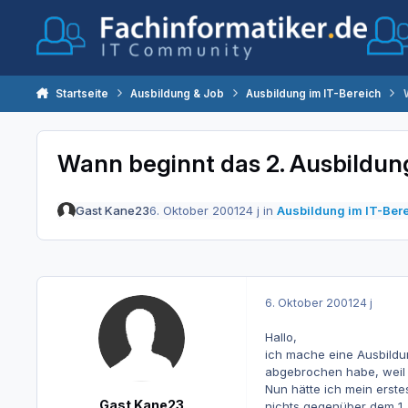
Zum Inhalt springen
Startseite
Ausbildung & Job
Ausbildung im IT-Bereich
Wann beginnt das 2. Ausbildung
Gast Kane23
6. Oktober 2001
24 j
in
Ausbildung im IT-Ber
6. Oktober 2001
24 j
Hallo,
ich mache eine Ausbildu
abgebrochen habe, weil i
Nun hätte ich mein erst
Gast Kane23
nichts gegenüber dem 1. 