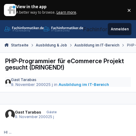
Zum Inhalt springen
View in the app
×
A better way to browse.
Learn more
.
Di
Fachinformatiker.de
Anmelden
Startseite
Ausbildung & Job
Ausbildung im IT-Bereich
PHP-
PHP-Programmier für eCommerce Projekt
gesucht (DRINGEND!)
Gast Tarabas
9. November 2000
25 j
in
Ausbildung im IT-Bereich
Gast Tarabas
Gäste
9. November 2000
25 j
HI ...