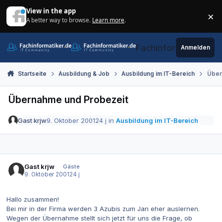
Zum Inhalt springen
View in the app
×
A better way to browse.
Learn more
.
Di
Fachinformatiker.de
Anmelden
Startseite
Ausbildung & Job
Ausbildung im IT-Bereich
Über
Übernahme und Probezeit
Gast krjw
9. Oktober 2001
24 j
in
Ausbildung im IT-Bereich
Gast krjw
Gäste
9. Oktober 2001
24 j
Hallo zusammen!
Bei mir in der Firma werden 3 Azubis zum Jan eher auslernen.
Wegen der Übernahme stellt sich jetzt für uns die Frage, ob