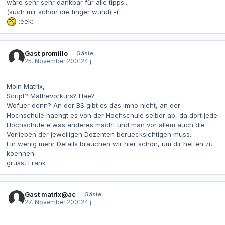
wäre sehr sehr dankbar für alle tipps...
(such mir schon die finger wund):-(
:eek:
Gast promillo
Gäste
25. November 2001
24 j
Moin Matrix,
Script? Mathevorkurs? Hae?
Wofuer denn? An der BS gibt es das imho nicht, an der
Hochschule haengt es von der Hochschule selber ab, da dort jede
Hochschule etwas anderes macht und man vor allem auch die
Vorlieben der jeweiligen Dozenten beruecksichtigen muss.
Ein wenig mehr Details brauchen wir hier schon, um dir helfen zu
koennen.
gruss, Frank
Gast matrix@ac
Gäste
27. November 2001
24 j