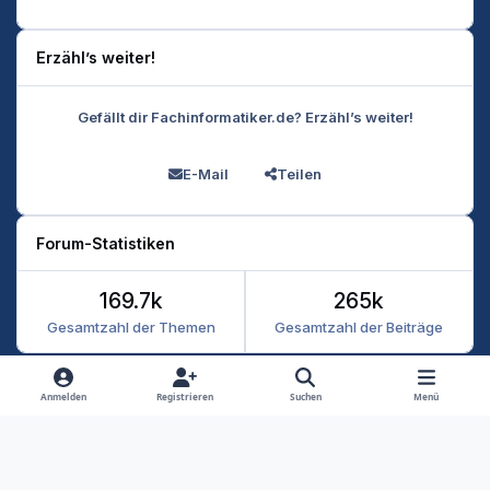
Erzähl’s weiter!
Gefällt dir Fachinformatiker.de? Erzähl’s weiter!
E-Mail
Teilen
Forum-Statistiken
169.7k
265k
Gesamtzahl der Themen
Gesamtzahl der Beiträge
Heller Modus
Dunkler Modus
Systemeinstellung
Anmelden
Registrieren
Suchen
Menü
Datenschutz
Kontakt
Cookies
RSS
Fachinformatiker 2026
Powered by
Invision Community