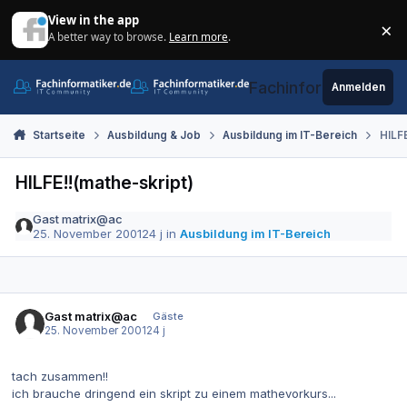
Zum Inhalt springen
View in the app
×
A better way to browse.
Learn more
.
Di
Fachinformatiker.de
Anmelden
Startseite
Ausbildung & Job
Ausbildung im IT-Bereich
HILFE
HILFE!!(mathe-skript)
Gast matrix@ac
25. November 2001
24 j
in
Ausbildung im IT-Bereich
Gast matrix@ac
Gäste
25. November 2001
24 j
tach zusammen!!
ich brauche dringend ein skript zu einem mathevorkurs...