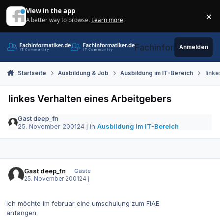
Zum Inhalt springen
View in the app
×
A better way to browse.
Learn more
.
Di
Fachinformatiker.de
Anmelden
Startseite
Ausbildung & Job
Ausbildung im IT-Bereich
link
linkes Verhalten eines Arbeitgebers
Gast deep_fn
25. November 2001
24 j
in
Ausbildung im IT-Bereich
Gast deep_fn
Gäste
25. November 2001
24 j
ich möchte im februar eine umschulung zum FIAE
anfangen.