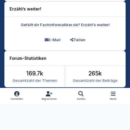
Erzähl’s weiter!
Gefällt dir Fachinformatiker.de? Erzähl’s weiter!
E-Mail
Teilen
Forum-Statistiken
169.7k
265k
Gesamtzahl der Themen
Gesamtzahl der Beiträge
Heller Modus
Dunkler Modus
Systemeinstellung
Anmelden
Registrieren
Suchen
Menü
Datenschutz
Kontakt
Cookies
RSS
Fachinformatiker 2026
Powered by
Invision Community