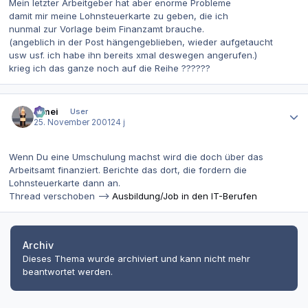
Mein letzter Arbeitgeber hat aber enorme Probleme
damit mir meine Lohnsteuerkarte zu geben, die ich
nunmal zur Vorlage beim Finanzamt brauche.
(angeblich in der Post hängengeblieben, wieder aufgetaucht
usw usf. ich habe ihn bereits xmal deswegen angerufen.)
krieg ich das ganze noch auf die Reihe ??????
Autor-Statistiken
bimei
User
25. November 2001
24 j
Wenn Du eine Umschulung machst wird die doch über das
Arbeitsamt finanziert. Berichte das dort, die fordern die
Lohnsteuerkarte dann an.
Thread verschoben -->
Ausbildung/Job in den IT-Berufen
Archiv
Dieses Thema wurde archiviert und kann nicht mehr
beantwortet werden.