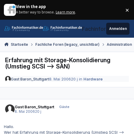
Zum Inhalt springen
View in the app
×
A better way to browse.
Learn more
.
Di
Fachinformatiker.de
Anmelden
Startseite
Fachliche Foren (legacy, unsichtbar)
Administration
Erfahrung mit Storage-Konsolidierung
(Umstieg SCSI --> SAN)
Gast Baron_Stuttgart
8. Mai 2006
20 j
in
Hardware
Gast Baron_Stuttgart
Gäste
8. Mai 2006
20 j
Hallo.
Wer hat Erfahrung mit Storage-Konsolidierung (Umstieg SCSI -->