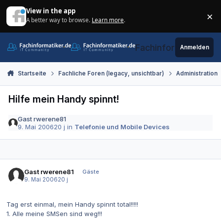
Zum Inhalt springen
View in the app
×
A better way to browse.
Learn more
.
Di
Fachinformatiker.de
Anmelden
Startseite
Fachliche Foren (legacy, unsichtbar)
Administration
Hilfe mein Handy spinnt!
Gast rwerene81
9. Mai 2006
20 j
in
Telefonie und Mobile Devices
Gast rwerene81
Gäste
9. Mai 2006
20 j
Tag erst einmal, mein Handy spinnt total!!!!!
1. Alle meine SMSen sind weg!!!