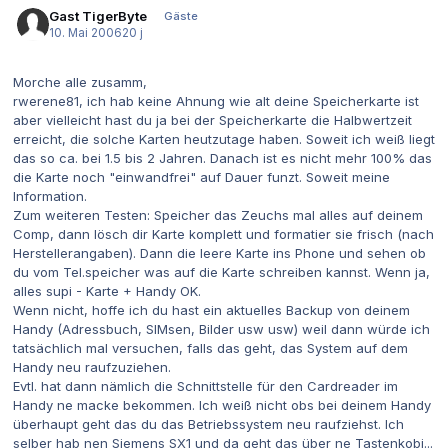
Gast TigerByte
Gäste
10. Mai 2006
20 j
Morche alle zusamm,
rwerene81, ich hab keine Ahnung wie alt deine Speicherkarte ist
aber vielleicht hast du ja bei der Speicherkarte die Halbwertzeit
erreicht, die solche Karten heutzutage haben. Soweit ich weiß liegt
das so ca. bei 1.5 bis 2 Jahren. Danach ist es nicht mehr 100% das
die Karte noch "einwandfrei" auf Dauer funzt. Soweit meine
Information.
Zum weiteren Testen: Speicher das Zeuchs mal alles auf deinem
Comp, dann lösch dir Karte komplett und formatier sie frisch (nach
Herstellerangaben). Dann die leere Karte ins Phone und sehen ob
du vom Tel.speicher was auf die Karte schreiben kannst. Wenn ja,
alles supi - Karte + Handy OK.
Wenn nicht, hoffe ich du hast ein aktuelles Backup von deinem
Handy (Adressbuch, SIMsen, Bilder usw usw) weil dann würde ich
tatsächlich mal versuchen, falls das geht, das System auf dem
Handy neu raufzuziehen.
Evtl. hat dann nämlich die Schnittstelle für den Cardreader im
Handy ne macke bekommen. Ich weiß nicht obs bei deinem Handy
überhaupt geht das du das Betriebssystem neu raufziehst. Ich
selber hab nen Siemens SX1 und da geht das über ne Tastenkobi...