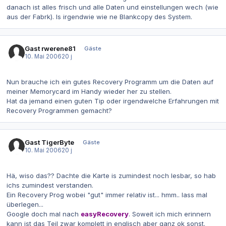
danach ist alles frisch und alle Daten und einstellungen wech (wie
aus der Fabrk). Is irgendwie wie ne Blankcopy des System.
Gast rwerene81
Gäste
10. Mai 2006
20 j
Nun brauche ich ein gutes Recovery Programm um die Daten auf
meiner Memorycard im Handy wieder her zu stellen.
Hat da jemand einen guten Tip oder irgendwelche Erfahrungen mit
Recovery Programmen gemacht?
Gast TigerByte
Gäste
10. Mai 2006
20 j
Hä, wiso das?? Dachte die Karte is zumindest noch lesbar, so hab
ichs zumindest verstanden.
Ein Recovery Prog wobei "gut" immer relativ ist... hmm.. lass mal
überlegen...
Google doch mal nach
easyRecovery
. Soweit ich mich erinnern
kann ist das Teil zwar komplett in englisch aber ganz ok sonst.