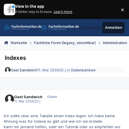
Zum Inhalt springen
View in the app
×
A better way to browse.
Learn more
.
Di
Fachinformatiker.de
Anmelden
Startseite
Fachliche Foren (legacy, unsichtbar)
Administration
Indexes
Gast Sandwich
11. Mai 2006
20 j
in
Datenbanken
Gast Sandwich
Gäste
11. Mai 2006
20 j
Ich sollte über eine Tabelle einen Index legen. Ich habe keine
Ahnung was für indexe es gibt und wie ich sie erstelle.
kann mir jemand helfen, oder ein Tutorial oder so empfehlen wo