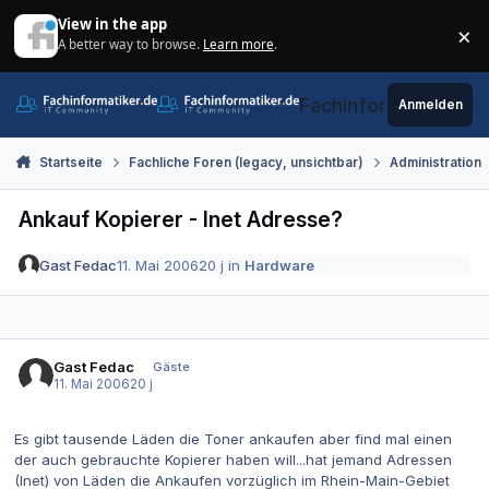
Zum Inhalt springen
View in the app
×
A better way to browse.
Learn more
.
Di
Fachinformatiker.de
Anmelden
Startseite
Fachliche Foren (legacy, unsichtbar)
Administration
Ankauf Kopierer - Inet Adresse?
Gast Fedac
11. Mai 2006
20 j
in
Hardware
Gast Fedac
Gäste
11. Mai 2006
20 j
Es gibt tausende Läden die Toner ankaufen aber find mal einen
der auch gebrauchte Kopierer haben will...hat jemand Adressen
(Inet) von Läden die Ankaufen vorzüglich im Rhein-Main-Gebiet