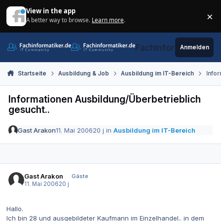
Zum Inhalt springen
View in the app
×
A better way to browse.
Learn more
.
Di
Fachinformatiker.de
Anmelden
Startseite
Ausbildung & Job
Ausbildung im IT-Bereich
Info
Informationen Ausbildung/Überbetrieblich
gesucht..
Gast Arakon
11. Mai 2006
20 j
in
Ausbildung im IT-Bereich
Gast Arakon
Gäste
11. Mai 2006
20 j
Hallo.
Ich bin 28 und ausgebildeter Kaufmann im Einzelhandel.. in dem