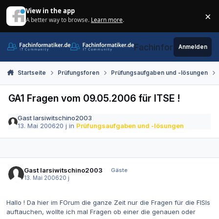
Zum Inhalt springen
View in the app
×
A better way to browse.
Learn more
.
Di
Fachinformatiker.de
Anmelden
Startseite
Prüfungsforen
Prüfungsaufgaben und -lösungen
GA1 Fragen vom 09.05.2006 für ITSE !
Gast larsiwitschino2003
13. Mai 2006
20 j
in
Prüfungsaufgaben und -lösungen
Gast larsiwitschino2003
Gäste
13. Mai 2006
20 j
Hallo ! Da hier im FOrum die ganze Zeit nur die Fragen für die FISIs
auftauchen, wollte ich mal Fragen ob einer die genauen oder