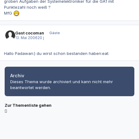
groben Aufgaben der Systemelektroniker für die GA1 mit
Punktezahl noch weiß ?
MfG
Gast cocoman
Gäste
13. Mai 2006
20 j
Hallo Padawan:) du wirst schon bestanden haben:eat:
Archiv
Dieses Thema wurde archiviert und kann nicht mehr
beantwortet werden.
Zur Themenliste gehen