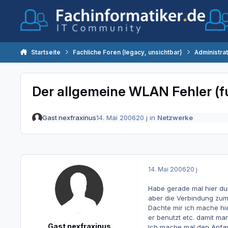
Zum Inhalt springen
Startseite
Fachliche Foren (legacy, unsichtbar)
Administra
Der allgemeine WLAN Fehler (f
Gast nexfraxinus
14. Mai 2006
20 j
in
Netzwerke
14. Mai 2006
20 j
Habe gerade mal hier du
aber die Verbindung zum 
Dachte mir ich mache hi
er benutzt etc. damit ma
Gast nexfraxinus
Ich mache mal den Anfa