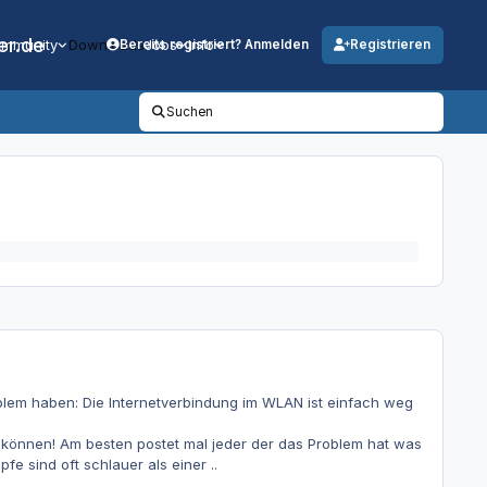
er.de
mmunity
Downloads
Jobs
Info
Bereits registriert? Anmelden
Registrieren
Suchen
blem haben: Die Internetverbindung im WLAN ist einfach weg
können! Am besten postet mal jeder der das Problem hat was
 sind oft schlauer als einer ..