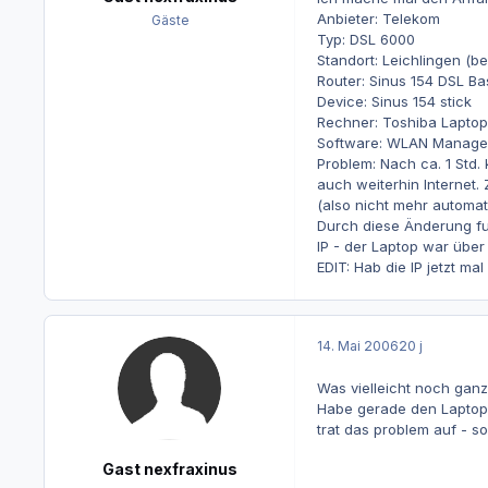
Anbieter: Telekom
Gäste
Typ: DSL 6000
Standort: Leichlingen (b
Router: Sinus 154 DSL Ba
Device: Sinus 154 stick
Rechner: Toshiba Laptop 
Software: WLAN Manager
Problem: Nach ca. 1 Std.
auch weiterhin Internet.
(also nicht mehr automat
Durch diese Änderung fun
IP - der Laptop war über
EDIT: Hab die IP jetzt ma
14. Mai 2006
20 j
Was vielleicht noch ganz 
Habe gerade den Laptop 
trat das problem auf - so
Gast nexfraxinus