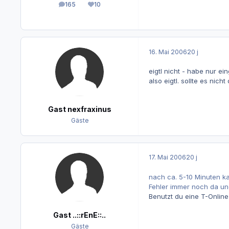
165
10
Beiträge
Reputation
16. Mai 2006
20 j
eigtl nicht - habe nur ein
also eigtl. sollte es nicht
Gast nexfraxinus
Gäste
17. Mai 2006
20 j
nach ca. 5-10 Minuten ka
Fehler immer noch da und
Benutzt du eine T-Onlin
Gast ..::rEnE::..
Gäste