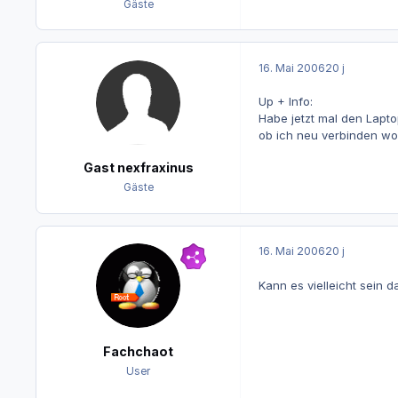
Gäste
16. Mai 2006
20 j
Up + Info:
Habe jetzt mal den Lapt
ob ich neu verbinden wol
Gast nexfraxinus
Gäste
16. Mai 2006
20 j
Kann es vielleicht sein d
Fachchaot
User