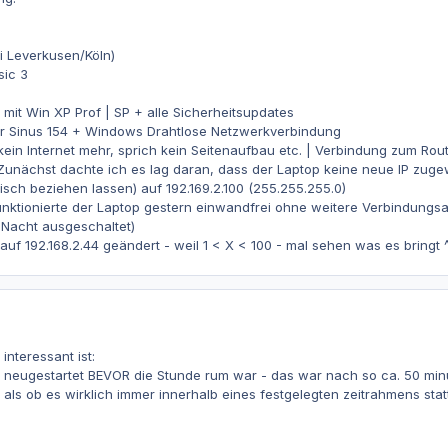
ei Leverkusen/Köln)
sic 3
mit Win XP Prof | SP + alle Sicherheitsupdates
 Sinus 154 + Windows Drahtlose Netzwerkverbindung
 kein Internet mehr, sprich kein Seitenaufbau etc. | Verbindung zum Rou
 Zunächst dachte ich es lag daran, dass der Laptop keine neue IP zuge
isch beziehen lassen) auf 192.169.2.100 (255.255.255.0)
ktionierte der Laptop gestern einwandfrei ohne weitere Verbindungsab
 Nacht ausgeschaltet)
l auf 192.168.2.44 geändert - weil 1 < X < 100 - mal sehen was es bringt 
interessant ist:
neugestartet BEVOR die Stunde rum war - das war nach so ca. 50 minu
 als ob es wirklich immer innerhalb eines festgelegten zeitrahmens stattf