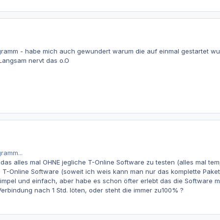
ogramm - habe mich auch gewundert warum die auf einmal gestartet wu
 Langsam nervt das o.O
gramm...
 das alles mal OHNE jegliche T-Online Software zu testen (alles mal tem
 die T-Online Software (soweit ich weis kann man nur das komplette Paket
impel und einfach, aber habe es schon öfter erlebt das die Software mi
rbindung nach 1 Std. löten, oder steht die immer zu100% ?