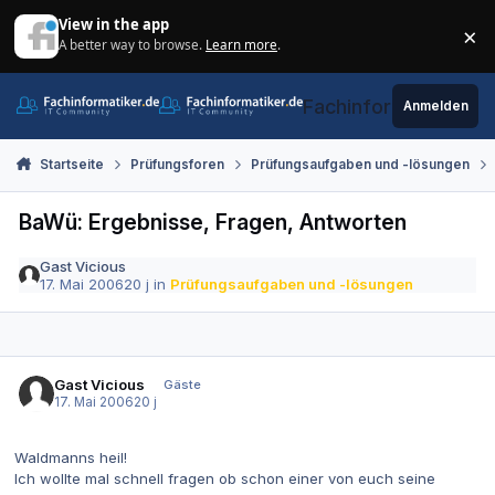
Zum Inhalt springen
View in the app
×
A better way to browse.
Learn more
.
Di
Fachinformatiker.de
Anmelden
Startseite
Prüfungsforen
Prüfungsaufgaben und -lösungen
BaWü: Ergebnisse, Fragen, Antworten
Gast Vicious
17. Mai 2006
20 j
in
Prüfungsaufgaben und -lösungen
Gast Vicious
Gäste
17. Mai 2006
20 j
Waldmanns heil!
Ich wollte mal schnell fragen ob schon einer von euch seine