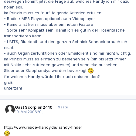
deswegen kommt jetzt die Frage auf, welches Handy ich mir dazu
holen soll.
Im Prinzip muss es "nur" folgende Kriterien erfüllen:
- Radio / MP3 Player, optional auch Videoplayer
- Kamera ist kein muss aber ein netten Feature
- Sollte sehr Kompakt sein, damit ich es gut in der Hosentasche
transportieren kann
- UMTS, Bluetooth und den ganzen Schnick Schnack brauch ich
nicht.
- auch Organizerfunktionen oder Emailclient sind mir nicht wichtig.
Im Prinzip muss es einfach zu bedienen sein (bin bis jetzt immer
mit Nokia sehr zufrieden gewesen) und schnieke aussehen.
Slider oder Klapphandys werden bevorzugt
für welches Handy würded ihr euch entscheiden?
gruß
unterzahl
Gast Scorpion2410
Gäste
19. Mai 2006
20 j
http://www.inside-handy.de/handy-finder