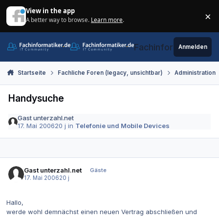
Zum Inhalt springen
View in the app
×
A better way to browse.
Learn more
.
Di
Fachinformatiker.de
Anmelden
Startseite
Fachliche Foren (legacy, unsichtbar)
Administration
Handysuche
Gast unterzahl.net
17. Mai 2006
20 j
in
Telefonie und Mobile Devices
Gast unterzahl.net
Gäste
17. Mai 2006
20 j
Hallo,
werde wohl demnächst einen neuen Vertrag abschließen und