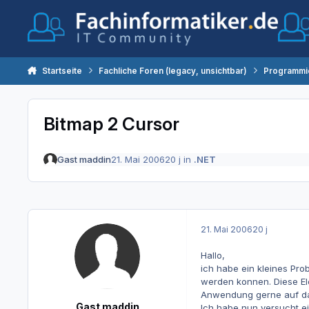
Zum Inhalt springen
Startseite
Fachliche Foren (legacy, unsichtbar)
Programmi
Bitmap 2 Cursor
Gast maddin
21. Mai 2006
20 j
in
.NET
21. Mai 2006
20 j
Hallo,
ich habe ein kleines Pr
werden konnen. Diese Ele
Anwendung gerne auf das
Gast maddin
Ich habe nun versucht ein