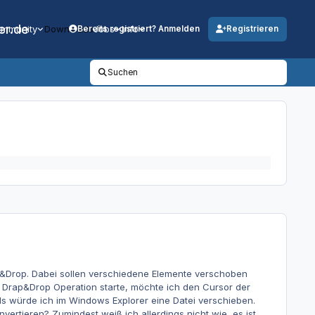
er.de
mmunity
Downloads
Jobs
Info
Bereits registriert? Anmelden
Registrieren
Suchen
g&Drop. Dabei sollen verschiedene Elemente verschoben
e Drap&Drop Operation starte, möchte ich den Cursor der
 würde ich im Windows Explorer eine Datei verschieben.
vertieren? Zumindest weiß ich allerdings nicht wie, es ist