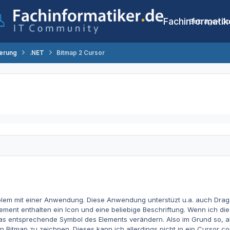
Fachinformatik
Beiträge
Co
erung
.NET
Bitmap 2 Cursor
oblem mit einer Anwendung. Diese Anwendung unterstüzt u.a. auch Dra
ment enthalten ein Icon und eine beliebige Beschriftung. Wenn ich di
 entsprechende Symbol des Elements verändern. Also im Grund so, als
 Bitmap zu zeichnen. Dieses kann ich allerdings nicht in ein Cursor con