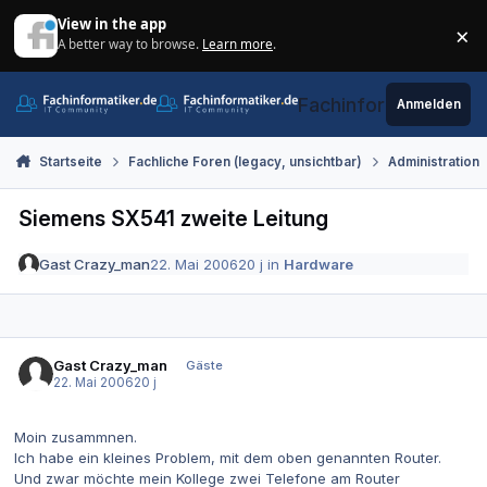
Zum Inhalt springen
View in the app
×
A better way to browse.
Learn more
.
Di
Fachinformatiker.de
Anmelden
Startseite
Fachliche Foren (legacy, unsichtbar)
Administration
Siemens SX541 zweite Leitung
Gast Crazy_man
22. Mai 2006
20 j
in
Hardware
Gast Crazy_man
Gäste
22. Mai 2006
20 j
Moin zusammnen.
Ich habe ein kleines Problem, mit dem oben genannten Router.
Und zwar möchte mein Kollege zwei Telefone am Router