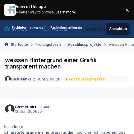
Zum Inhalt springen
View in the app
×
A better way to browse.
Learn more
.
Di
Fachinformatiker.de
Anmelden
Startseite
Prüfungsforen
Abschlussprojekte
weissen Hinte
weissen Hintergrund einer Grafik
transparent machen
Gast efink1
12. Juni 2006
20 j
in
Abschlussprojekte
Gast efink1
Gäste
12. Juni 2006
20 j
hallo leute,
ich erstelle grade meine präsi für die müdliche, ich habe ein paa