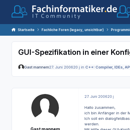
Zum Inhalt springen
Startseite
Fachliche Foren (legacy, unsichtbar)
Programmi
GUI-Spezifikation in einer Konf
Gast mannem
27. Juni 2006
20 j
in
C++: Compiler, IDEs, AP
27. Juni 2006
20 j
Hallo zusammen,
ich bin Anfänger in der
Ich soll ein dialogfeldb
werden.
Gast mannem
Mit Hilfe dieser GUI-Konf