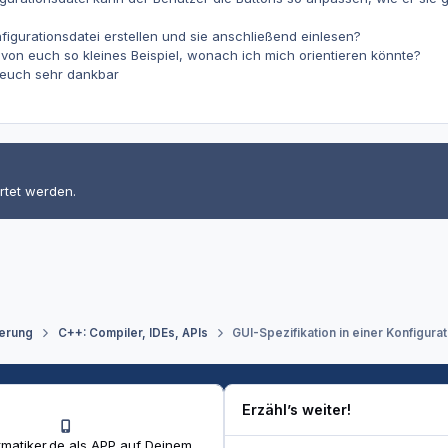
figurationsdatei erstellen und sie anschließend einlesen?
 von euch so kleines Beispiel, wonach ich mich orientieren könnte?
h euch sehr dankbar
rtet werden.
erung
C++: Compiler, IDEs, APIs
GUI-Spezifikation in einer Konfigura
Erzähl’s weiter!
matiker.de als APP auf Deinem