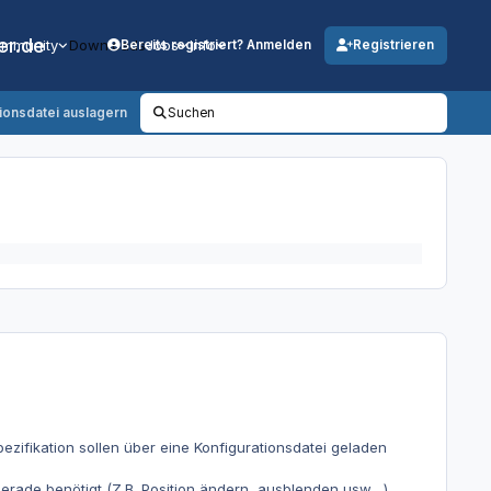
er.de
mmunity
Downloads
Jobs
Info
Bereits registriert? Anmelden
Registrieren
tionsdatei auslagern
Suchen
ezifikation sollen über eine Konfigurationsdatei geladen
erade benötigt (Z.B. Position ändern, ausblenden usw....).