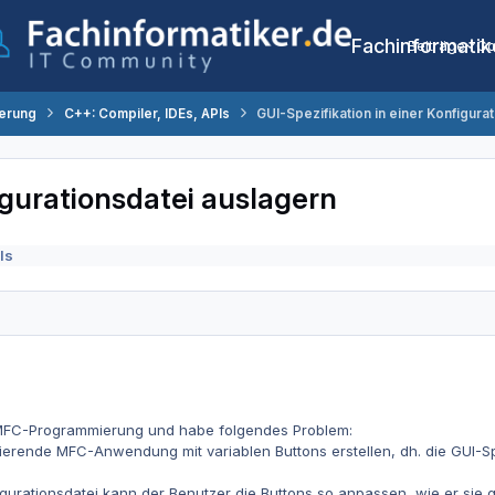
Fachinformatik
Beiträge
Co
erung
C++: Compiler, IDEs, APIs
GUI-Spezifikation in einer Konfigura
igurationsdatei auslagern
Is
 MFC-Programmierung und habe folgendes Problem:
asierende MFC-Anwendung mit variablen Buttons erstellen, dh. die GUI-Sp
igurationsdatei kann der Benutzer die Buttons so anpassen, wie er sie g