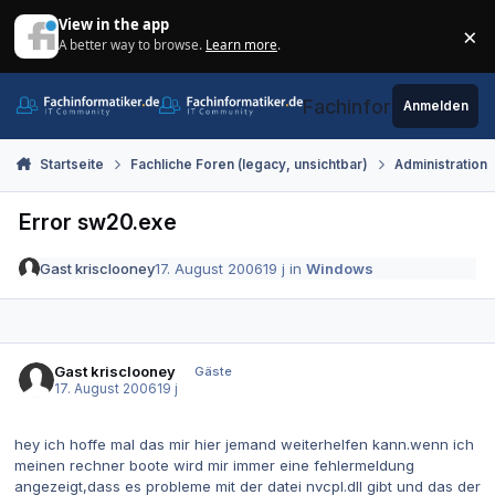
Zum Inhalt springen
View in the app
×
A better way to browse.
Learn more
.
Di
Fachinformatiker.de
Anmelden
Startseite
Fachliche Foren (legacy, unsichtbar)
Administration
Error sw20.exe
Gast krisclooney
17. August 2006
19 j
in
Windows
Gast krisclooney
Gäste
17. August 2006
19 j
hey ich hoffe mal das mir hier jemand weiterhelfen kann.wenn ich
meinen rechner boote wird mir immer eine fehlermeldung
angezeigt,dass es probleme mit der datei nvcpl.dll gibt und das der