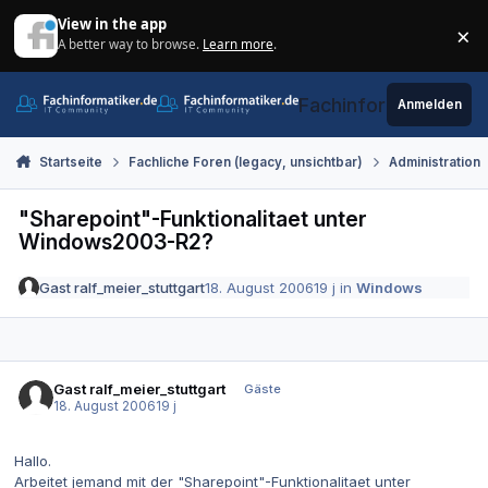
Zum Inhalt springen
View in the app
×
A better way to browse.
Learn more
.
Di
Fachinformatiker.de
Anmelden
Startseite
Fachliche Foren (legacy, unsichtbar)
Administration
"Sharepoint"-Funktionalitaet unter
Windows2003-R2?
Gast ralf_meier_stuttgart
18. August 2006
19 j
in
Windows
Gast ralf_meier_stuttgart
Gäste
18. August 2006
19 j
Hallo.
Arbeitet jemand mit der "Sharepoint"-Funktionalitaet unter