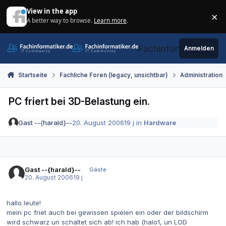
Zum Inhalt springen
View in the app
×
A better way to browse.
Learn more
.
Di
Fachinformatiker.de
Anmelden
Startseite
Fachliche Foren (legacy, unsichtbar)
Administration
PC friert bei 3D-Belastung ein.
Gast --{harald}--
20. August 2006
19 j
in
Hardware
Gast --{harald}--
Gäste
20. August 2006
19 j
hallo leute!
mein pc friet auch bei gewissen spielen ein oder der bildschirm
wird schwarz un schaltet sich ab! ich hab (halo1, un LOD