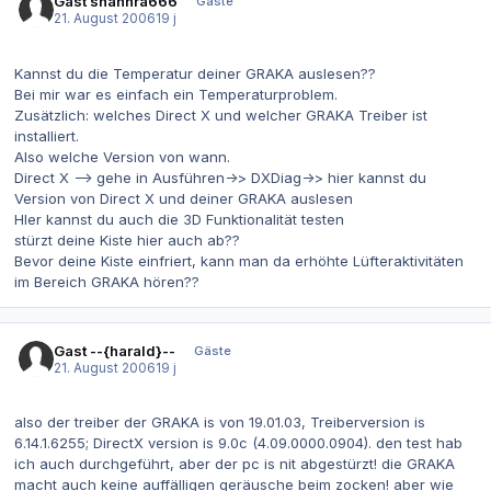
Gast shannra666
Gäste
21. August 2006
19 j
Kannst du die Temperatur deiner GRAKA auslesen??
Bei mir war es einfach ein Temperaturproblem.
Zusätzlich: welches Direct X und welcher GRAKA Treiber ist
installiert.
Also welche Version von wann.
Direct X --> gehe in Ausführen->> DXDiag->> hier kannst du
Version von Direct X und deiner GRAKA auslesen
HIer kannst du auch die 3D Funktionalität testen
stürzt deine Kiste hier auch ab??
Bevor deine Kiste einfriert, kann man da erhöhte Lüfteraktivitäten
im Bereich GRAKA hören??
Gast --{harald}--
Gäste
21. August 2006
19 j
also der treiber der GRAKA is von 19.01.03, Treiberversion is
6.14.1.6255; DirectX version is 9.0c (4.09.0000.0904). den test hab
ich auch durchgeführt, aber der pc is nit abgestürzt! die GRAKA
macht auch keine auffälligen geräusche beim zocken! aber wie