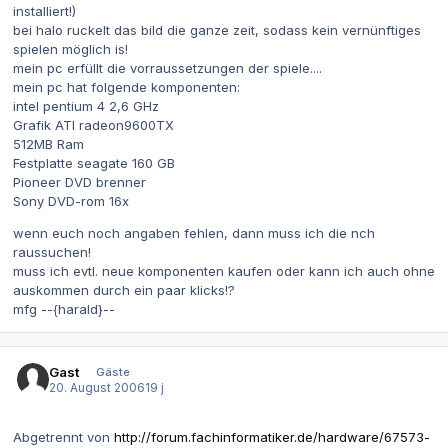
installiert!)
bei halo ruckelt das bild die ganze zeit, sodass kein vernünftiges
spielen möglich is!
mein pc erfüllt die vorraussetzungen der spiele....
mein pc hat folgende komponenten:
intel pentium 4 2,6 GHz
Grafik ATI radeon9600TX
512MB Ram
Festplatte seagate 160 GB
Pioneer DVD brenner
Sony DVD-rom 16x
wenn euch noch angaben fehlen, dann muss ich die nch
raussuchen!
muss ich evtl. neue komponenten kaufen oder kann ich auch ohne
auskommen durch ein paar klicks!?
mfg --{harald}--
Gast
Gäste
20. August 2006
19 j
Abgetrennt von
http://forum.fachinformatiker.de/hardware/67573-