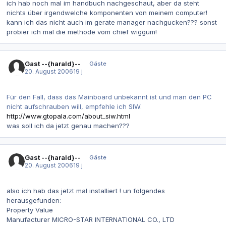
ich hab noch mal im handbuch nachgeschaut, aber da steht
nichts über irgendwelche komponenten von meinem computer!
kann ich das nicht auch im gerate manager nachgucken??? sonst
probier ich mal die methode vom chief wiggum!
Gast --{harald}--
Gäste
20. August 2006
19 j
Für den Fall, dass das Mainboard unbekannt ist und man den PC
nicht aufschrauben will, empfehle ich SIW.
http://www.gtopala.com/about_siw.html
was soll ich da jetzt genau machen???
Gast --{harald}--
Gäste
20. August 2006
19 j
also ich hab das jetzt mal installiert ! un folgendes
herausgefunden:
Property Value
Manufacturer MICRO-STAR INTERNATIONAL CO., LTD