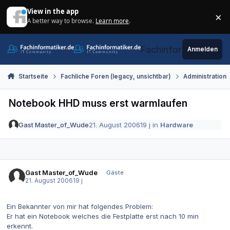
Zum Inhalt springen
View in the app
×
A better way to browse.
Learn more
.
Di
Fachinformatiker.de
Anmelden
Startseite
Fachliche Foren (legacy, unsichtbar)
Administration
Notebook HHD muss erst warmlaufen
Gast Master_of_Wude
21. August 2006
19 j
in
Hardware
Gast Master_of_Wude
Gäste
21. August 2006
19 j
Ein Bekannter von mir hat folgendes Problem:
Er hat ein Notebook welches die Festplatte erst nach 10 min
erkennt.