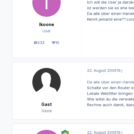
Ich will die User ja dar
ist werden sie es ehe b
Da alle über einen Hande
Kennt jemand eine??:con
Ikoone
User
233
10
Beiträge
Reputation
22. August 2006
19 j
Da alle über einen Hande
Schalte vor den Router ei
Lokale Webfilter bringen 
Wie willst du die verwal
Gast
Rechne auch damit, dass p
Gäste
22. August 2006
19 j