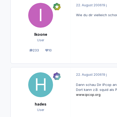
22. August 2006
19 j
Wie du dir vielleich sch
Ikoone
User
233
10
Beiträge
Reputation
22. August 2006
19 j
Dann schau Dir IPcop an
Dort kann z.B. squid als 
www.ipcop.org
hades
User