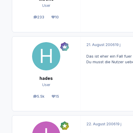
User
233
10
Beiträge
Reputation
21. August 2006
19 j
Das ist eher ein Fall fuer
Du musst die Nutzer ueb
hades
User
5.5k
15
Beiträge
Reputation
22. August 2006
19 j