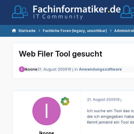
Zum Inhalt springen
Startseite
Fachliche Foren (legacy, unsichtbar)
Administra
Web Filer Tool gesucht
Ikoone
21. August 2006
19 j
in
Anwendungssoftware
21. August 2006
19 j
Ich suche ein Tool das ic
die ich eingegeben habe
Kennt jemand ein Tool da
Ikoone