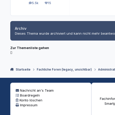
5.5k
15
Beiträge
Reputation
Archiv
Dieses Thema wurde archiviert und kann nicht mehr beantwo
Zur Themenliste gehen
Startseite
Fachliche Foren (legacy, unsichtbar)
Administra
Nachricht an's Team
Boardregeln
Fachinfor
Konto löschen
Smartp
Impressum