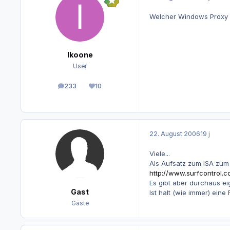
Welcher Windows Proxy h
Ikoone
User
233
10
Beiträge
Reputation
22. August 2006
19 j
Viele...
Als Aufsatz zum ISA zum 
http://www.surfcontrol.
Es gibt aber durchaus e
Gast
Ist halt (wie immer) eine
Gäste