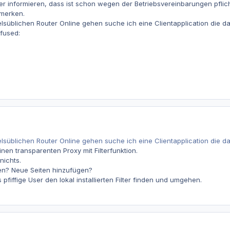
über informieren, dass ist schon wegen der Betriebsvereinbarungen pfli
emerken.
lsüblichen Router Online gehen suche ich eine Clientapplication die d
fused:
lsüblichen Router Online gehen suche ich eine Clientapplication die d
nen transparenten Proxy mit Filterfunktion.
nichts.
ten? Neue Seiten hinzufügen?
fiffige User den lokal installierten Filter finden und umgehen.