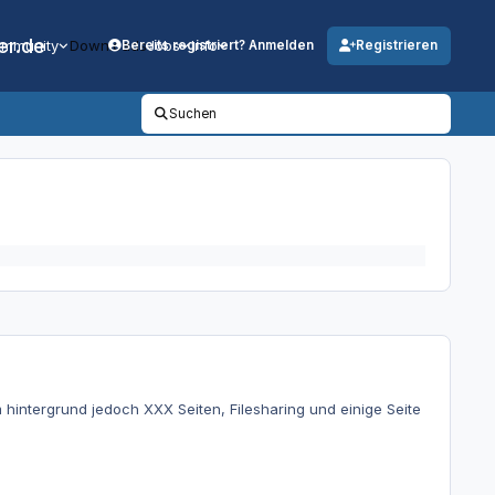
er.de
mmunity
Downloads
Jobs
Info
Bereits registriert? Anmelden
Registrieren
Suchen
 Im hintergrund jedoch XXX Seiten, Filesharing und einige Seite