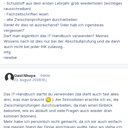
- Schulstoff aus dem ersten Lehrjahr grob wiederholen (wichtiges
rausschreiben)
- Fachzeitschriften lesen
- alte Zwischenprüfungen durcharbeiten
Denkt ihr dies ist ausreichend? Oder hab ich irgendwas
vergessen?
Darf man eigentlich das IT-Handbuch verwenden? Meines
Wissens nach ist dies nur bei der Abschlußprüfung und da dann
auch nicht bei jeder IHK zulässig...
mfg
newbie
Gast Nhuya
Gäste
22. August 2006
19 j
Das IT-Handbuch darfst du verwenden (da steht auch fast alles
drin, was man braucht
). Am Sinnvollsten erachte ich es, die
Zwischenprüfungen durchzuarbeiten, da man einen Einblick
bekommt, wie es abläuft und viele Fragen auch wieder dran
kommen (können).
Mehr habe ich persönlich nicht gemacht, da ich mir auch einfach
mal meinen Stand der Dinge anschauen wollte (also wo stehe ich,