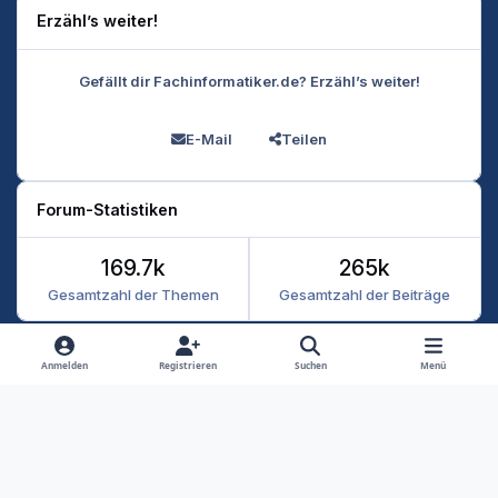
Erzähl’s weiter!
Gefällt dir Fachinformatiker.de? Erzähl’s weiter!
E-Mail
Teilen
Forum-Statistiken
169.7k
265k
Gesamtzahl der Themen
Gesamtzahl der Beiträge
Heller Modus
Dunkler Modus
Systemeinstellung
Anmelden
Registrieren
Suchen
Menü
Datenschutz
Kontakt
Cookies
RSS
Fachinformatiker 2026
Powered by
Invision Community