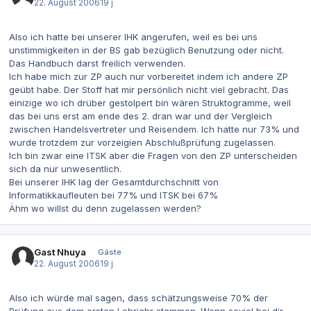
22. August 2006
19 j
Also ich hatte bei unserer IHK angerufen, weil es bei uns
unstimmigkeiten in der BS gab bezüglich Benutzung oder nicht.
Das Handbuch darst freilich verwenden.
Ich habe mich zur ZP auch nur vorbereitet indem ich andere ZP
geübt habe. Der Stoff hat mir persönlich nicht viel gebracht. Das
einizige wo ich drüber gestolpert bin wären Struktogramme, weil
das bei uns erst am ende des 2. dran war und der Vergleich
zwischen Handelsvertreter und Reisendem. Ich hatte nur 73% und
wurde trotzdem zur vorzeigien Abschlußprüfung zugelassen.
Ich bin zwar eine ITSK aber die Fragen von den ZP unterscheiden
sich da nur unwesentlich.
Bei unserer IHK lag der Gesamtdurchschnitt von
Informatikkaufleuten bei 77% und ITSK bei 67%
Ähm wo willst du denn zugelassen werden?
Gast Nhuya
Gäste
22. August 2006
19 j
Also ich würde mal sagen, dass schätzungsweise 70% der