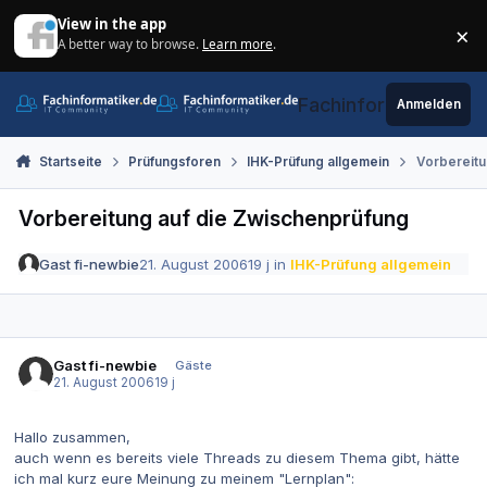
Zum Inhalt springen
View in the app
×
A better way to browse.
Learn more
.
Di
Fachinformatiker.de
Anmelden
Startseite
Prüfungsforen
IHK-Prüfung allgemein
Vorbereitu
Vorbereitung auf die Zwischenprüfung
Gast fi-newbie
21. August 2006
19 j
in
IHK-Prüfung allgemein
Gast fi-newbie
Gäste
21. August 2006
19 j
Hallo zusammen,
auch wenn es bereits viele Threads zu diesem Thema gibt, hätte
ich mal kurz eure Meinung zu meinem "Lernplan":