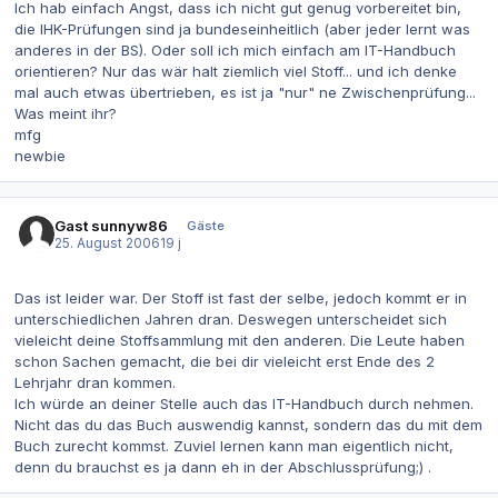
Ich hab einfach Angst, dass ich nicht gut genug vorbereitet bin,
die IHK-Prüfungen sind ja bundeseinheitlich (aber jeder lernt was
anderes in der BS). Oder soll ich mich einfach am IT-Handbuch
orientieren? Nur das wär halt ziemlich viel Stoff... und ich denke
mal auch etwas übertrieben, es ist ja "nur" ne Zwischenprüfung...
Was meint ihr?
mfg
newbie
Gast sunnyw86
Gäste
25. August 2006
19 j
Das ist leider war. Der Stoff ist fast der selbe, jedoch kommt er in
unterschiedlichen Jahren dran. Deswegen unterscheidet sich
vieleicht deine Stoffsammlung mit den anderen. Die Leute haben
schon Sachen gemacht, die bei dir vieleicht erst Ende des 2
Lehrjahr dran kommen.
Ich würde an deiner Stelle auch das IT-Handbuch durch nehmen.
Nicht das du das Buch auswendig kannst, sondern das du mit dem
Buch zurecht kommst. Zuviel lernen kann man eigentlich nicht,
denn du brauchst es ja dann eh in der Abschlussprüfung;) .