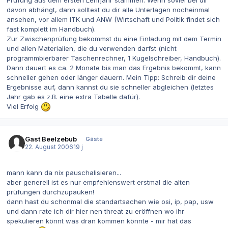
Prüfung aus dem ersten Lehrjahr stammen. Wenn soviel bei dir
davon abhängt, dann solltest du dir alle Unterlagen nocheinmal
ansehen, vor allem ITK und ANW (Wirtschaft und Politik findet sich
fast komplett im Handbuch).
Zur Zwischenprüfung bekommst du eine Einladung mit dem Termin
und allen Materialien, die du verwenden darfst (nicht
programmbierbarer Taschenrechner, 1 Kugelschreiber, Handbuch).
Dann dauert es ca. 2 Monate bis man das Ergebnis bekommt, kann
schneller gehen oder länger dauern. Mein Tipp: Schreib dir deine
Ergebnisse auf, dann kannst du sie schneller abgleichen (letztes
Jahr gab es z.B. eine extra Tabelle dafür).
Viel Erfolg
Gast Beelzebub
Gäste
22. August 2006
19 j
mann kann da nix pauschalisieren...
aber generell ist es nur empfehlenswert erstmal die alten
prüfungen durchzupauken!
dann hast du schonmal die standartsachen wie osi, ip, pap, usw
und dann rate ich dir hier nen threat zu eröffnen wo ihr
spekulieren könnt was dran kommen könnte - mir hat das