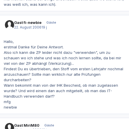
was weiß ich, was kann ich).
Gast fi-newbie
Gäste
22. August 2006
19 j
Hallo,
erstmal Danke für Deine Antwort.
Also ich kann die ZP leider nicht dazu "verwenden", um zu
schauen wo ich stehe und was ich noch lernen sollte, da bei mir
viel von der ZP abhängt (Verkürzung)...
Findest Du es übertrieben, den Stoff vom ersten Lehrjahr nochmal
anzuschauen? Sollte man wirklich nur alte Prüfungen
durcharbeiten?
Wann bekommt man von der IHK Bescheid, ob man zugelassen
wurde? Und wird einem dan auch mitgeteilt, ob man das IT-
Handbuch verwenden darf?
mfg
newbie
Gast MiriM80
Gäste