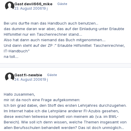
Gast devil666_mike
Gäste
23. August 2006
19 j
Bei uns durfte man das Handbuch auch benutzen...
das dumme daran war aber, das auf der Einladung unter Erlaubte
Hilfsmittel nur ein Taschenrechner stand....
Also hat dann auch niemand das Buch mitgenommen....
Und dann steht auf der ZP :" Erlaubte Hilfsmittel: Taschenrechner,
IT-Handbuch"
na toll....
Gast fi-newbie
Gäste
24. August 2006
19 j
Hallo zusammen,
mir ist da noch eine Frage aufgekommen:
Ich bin grad dabei, den Stoff des ersten Lehrjahres durchzugehen.
Im Internet habe ich die Lehrpläne anderer FI-Azubis gesehen,
diese weichen teilweise komplett von meinem ab (v.a. im BWL-
Bereich). Wie soll ich denn wissen, welche Themen insgesamt von
allen Berufsschulen behandelt werden? Das ist doch unmöglich...