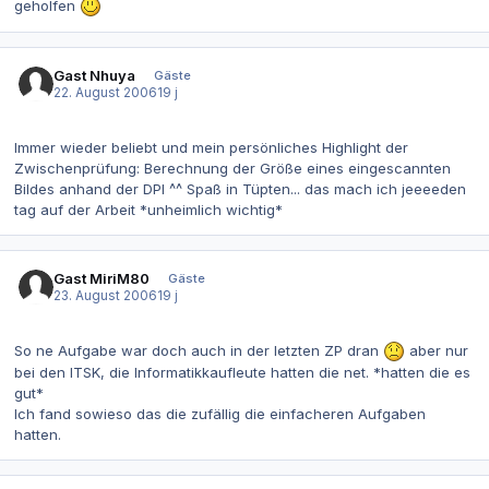
geholfen
Gast Nhuya
Gäste
22. August 2006
19 j
Immer wieder beliebt und mein persönliches Highlight der
Zwischenprüfung: Berechnung der Größe eines eingescannten
Bildes anhand der DPI ^^ Spaß in Tüpten... das mach ich jeeeeden
tag auf der Arbeit *unheimlich wichtig*
Gast MiriM80
Gäste
23. August 2006
19 j
So ne Aufgabe war doch auch in der letzten ZP dran
aber nur
bei den ITSK, die Informatikkaufleute hatten die net. *hatten die es
gut*
Ich fand sowieso das die zufällig die einfacheren Aufgaben
hatten.