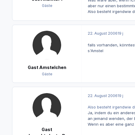
Was wäre aber, wenn ich 
aber nur einen bestimmte
Gäste
Also besteht irgendwie d
22. August 2006
19 j
falls vorhanden, könntes
s'Amstel
Gast Amstelchen
Gäste
22. August 2006
19 j
Also besteht irgendwie d
Ja, indem du ein anderes
an jemand wenden, der Ei
Wenn es aber eine ganz fr
Gast