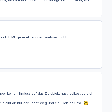
alt, das auf der Zielseite eine Menge Plempel steht, ich
 (und HTML generell) können soetwas nicht.
er keinen Einfluss auf das Zielobjekt hast, solltest du dich
, bleibt dir nur der Script-Weg und ein Blick ins UrhG