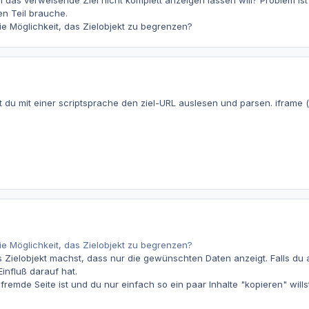
das verweisende Ziel nicht komplett anzeigen lassen will? Problem ist h
n Teil brauche.
ie Möglichkeit, das Zielobjekt zu begrenzen?
t du mit einer scriptsprache den ziel-URL auslesen und parsen. iframe
ie Möglichkeit, das Zielobjekt zu begrenzen?
 Zielobjekt machst, dass nur die gewünschten Daten anzeigt. Falls du ab
nfluß darauf hat.
emde Seite ist und du nur einfach so ein paar Inhalte "kopieren" willst