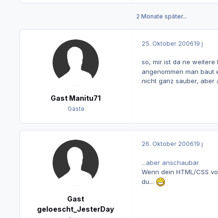
2 Monate später...
25. Oktober 2006
19 j
so, mir ist da ne weite
angenommen man baut ein
nicht ganz sauber, aber 
Gast Manitu71
Gäste
26. Oktober 2006
19 j
...aber anschaubar
Wenn dein HTML/CSS von a
du...
Gast
geloescht_JesterDay