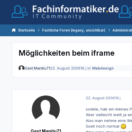
Zum Inhalt springen
Startseite
Fachliche Foren (legacy, unsichtbar)
Administra
Möglichkeiten beim iframe
Gast Manitu71
22. August 2006
19 j
in
Webdesign
22. August 2006
19 j
sodele, hab ein kleines 
Aber vielleicht weiß ja e
Also man nehme eine Web
Soeit noch normal
Gast Manitu71