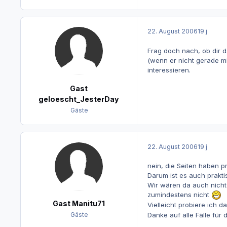
22. August 2006
19 j
Frag doch nach, ob dir d
(wenn er nicht gerade mi
interessieren.
Gast
geloescht_JesterDay
Gäste
22. August 2006
19 j
nein, die Seiten haben p
Darum ist es auch praktis
Wir wären da auch nicht 
zumindestens nicht
Gast Manitu71
Vielleicht probiere ich 
Danke auf alle Fälle für d
Gäste