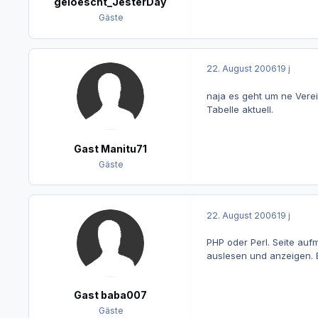
geloescht_JesterDay
Gäste
22. August 2006
19 j
naja es geht um ne Vere
Tabelle aktuell.
Gast Manitu71
Gäste
22. August 2006
19 j
PHP oder Perl. Seite auf
auslesen und anzeigen. E
Gast baba007
Gäste