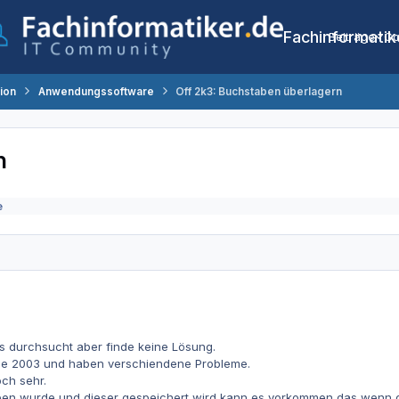
Fachinformatik
Beiträge
Co
tion
Anwendungssoftware
Off 2k3: Buchstaben überlagern
n
e
les durchsucht aber finde keine Lösung.
ce 2003 und haben verschiendene Probleme.
och sehr.
ben wurde und dieser gespeichert wird kann es vorkommen das wenn d