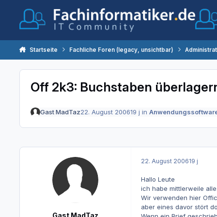
Zum Inhalt springen
Startseite
Fachliche Foren (legacy, unsichtbar)
Administra
Off 2k3: Buchstaben überlager
Gast MadTaz
22. August 2006
19 j
in
Anwendungssoftwar
22. August 2006
19 j
Hallo Leute
ich habe mittlerweile al
Wir verwenden hier Offi
aber eines davor stört d
Gast MadTaz
Wenn ein Brief geschrie