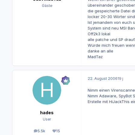
übereinander geschoben 
Gäste
die gespeicherte Datei d
locker 20-30 Wörter sind
Ist jemandem von euch s
System sind neu MSI Ba
Off2k3 lokal
alle patche und SP drauf
Würde mich freuen wenn 
danke an alle
MadTaz
22. August 2006
19 j
Nimm einen Virenscanner
Nimm Adaware, SpyBot SD
Erstelle mit HiJackThis e
hades
User
5.5k
15
Beiträge
Reputation