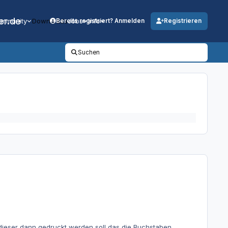
er.de
mmunity
Downloads
Jobs
Info
Bereits registriert? Anmelden
Registrieren
Suchen
ieser dann gedruckt werden soll das die Buchstaben