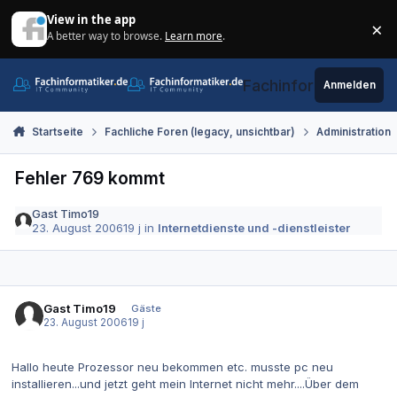
Zum Inhalt springen
View in the app
×
A better way to browse.
Learn more
.
Di
Fachinformatiker.de
Anmelden
Startseite
Fachliche Foren (legacy, unsichtbar)
Administration
Fehler 769 kommt
Gast Timo19
23. August 2006
19 j
in
Internetdienste und -dienstleister
Gast Timo19
Gäste
23. August 2006
19 j
Hallo heute Prozessor neu bekommen etc. musste pc neu
installieren...und jetzt geht mein Internet nicht mehr....Über dem