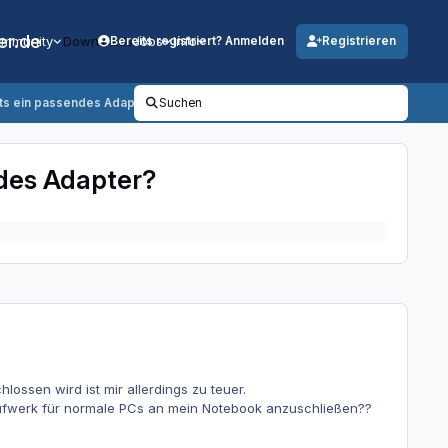
er.de
mmunity
Downloads
Jobs
Info
Bereits registriert? Anmelden
Registrieren
ts ein passendes Adapter?
Suchen
des Adapter?
ssen wird ist mir allerdings zu teuer.
 Laufwerk für normale PCs an mein Notebook anzuschließen??