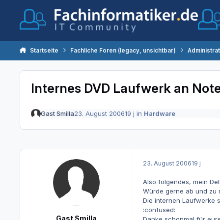
Zum Inhalt springen
Startseite
Fachliche Foren (legacy, unsichtbar)
Administra
Internes DVD Laufwerk an Note
Gast Smilla
23. August 2006
19 j
in
Hardware
23. August 2006
19 j
Also folgendes, mein Del
Würde gerne ab und zu m
Die internen Laufwerke s
:confused:
Gast Smilla
Danke schonmal für eure