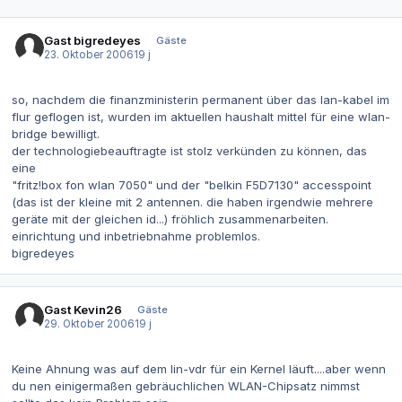
Gast bigredeyes
Gäste
23. Oktober 2006
19 j
so, nachdem die finanzministerin permanent über das lan-kabel im
flur geflogen ist, wurden im aktuellen haushalt mittel für eine wlan-
bridge bewilligt.
der technologiebeauftragte ist stolz verkünden zu können, das
eine
"fritz!box fon wlan 7050" und der "belkin F5D7130" accesspoint
(das ist der kleine mit 2 antennen. die haben irgendwie mehrere
geräte mit der gleichen id...) fröhlich zusammenarbeiten.
einrichtung und inbetriebnahme problemlos.
bigredeyes
Gast Kevin26
Gäste
29. Oktober 2006
19 j
Keine Ahnung was auf dem lin-vdr für ein Kernel läuft....aber wenn
du nen einigermaßen gebräuchlichen WLAN-Chipsatz nimmst