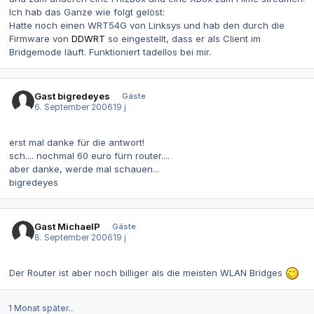
Ich hab das Ganze wie folgt gelöst:
Hatte noch einen WRT54G von Linksys und hab den durch die
Firmware von
DDWRT
so eingestellt, dass er als Client im
Bridgemode läuft. Funktioniert tadellos bei mir.
Gast bigredeyes
Gäste
6. September 2006
19 j
erst mal danke für die antwort!
sch.... nochmal 60 euro fürn router....
aber danke, werde mal schauen...
bigredeyes
Gast MichaelP
Gäste
8. September 2006
19 j
Der Router ist aber noch billiger als die meisten WLAN Bridges
1 Monat später...