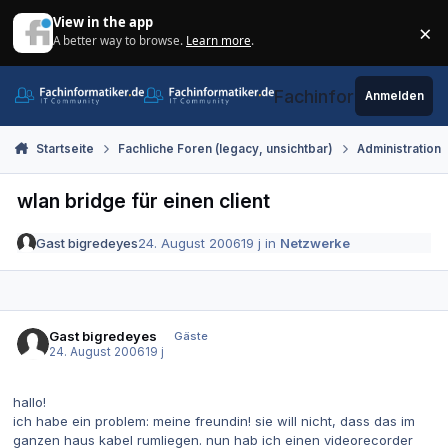
Zum Inhalt springen
View in the app
×
A better way to browse.
Learn more
.
Di
Fachinformatiker.de
Anmelden
Startseite
Fachliche Foren (legacy, unsichtbar)
Administration
wlan bridge für einen client
Gast bigredeyes
24. August 2006
19 j
in
Netzwerke
Gast bigredeyes
Gäste
24. August 2006
19 j
hallo!
ich habe ein problem: meine freundin! sie will nicht, dass das im
ganzen haus kabel rumliegen. nun hab ich einen videorecorder