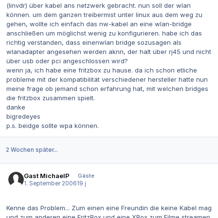
(linvdr) über kabel ans netzwerk gebracht. nun soll der wlan
können. um dem ganzen treibermist unter linux aus dem weg zu
gehen, wollte ich einfach das nw-kabel an eine wlan-bridge
anschließen um möglichst wenig zu konfigurieren. habe ich das
richtig verstanden, dass einenwlan bridge sozusagen als
wlanadapter angesehen werden aknn, der halt über rj45 und nicht
über usb oder pci angeschlossen wird?
wenn ja, ich habe eine fritzbox zu hause. da ich schon etliche
probleme mit der kompatibilität verschiedener hersteller hatte nun
meine frage ob jemand schon erfahrung hat, mit welchen bridges
die fritzbox zusammen spielt.
danke
bigredeyes
p.s. beidge sollte wpa können.
2 Wochen später...
Gast MichaelP
Gäste
1. September 2006
19 j
Kenne das Problem... Zum einen eine Freundin die keine Kabel mag
und zum anderen eine FritzBox und eine XBox zum Filme streamen.