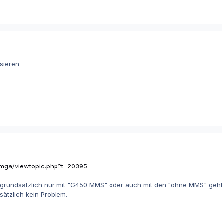
sieren
/mga/viewtopic.php?t=20395
s grundsätzlich nur mit "G450 MMS" oder auch mit den "ohne MMS" geht.
sätzlich kein Problem.