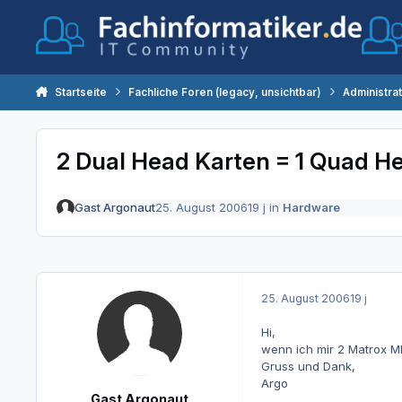
Zum Inhalt springen
Startseite
Fachliche Foren (legacy, unsichtbar)
Administra
2 Dual Head Karten = 1 Quad H
Gast Argonaut
25. August 2006
19 j
in
Hardware
25. August 2006
19 j
Hi,
wenn ich mir 2 Matrox M
Gruss und Dank,
Argo
Gast Argonaut