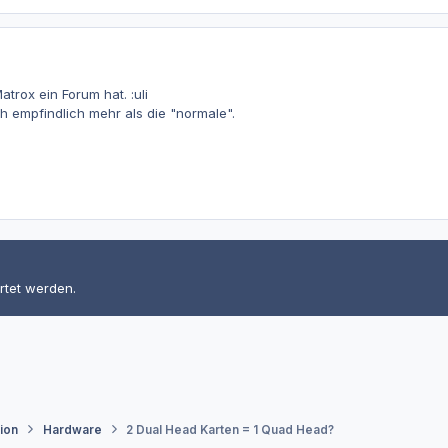
trox ein Forum hat. :uli
ch empfindlich mehr als die "normale".
rtet werden.
tion
Hardware
2 Dual Head Karten = 1 Quad Head?