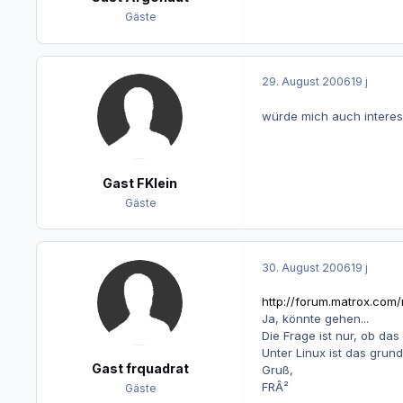
Gäste
29. August 2006
19 j
würde mich auch interes
Gast FKlein
Gäste
30. August 2006
19 j
http://forum.matrox.com
Ja, könnte gehen...
Die Frage ist nur, ob da
Unter Linux ist das grund
Gast frquadrat
Gruß,
FRÂ²
Gäste