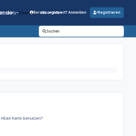
er.de
mmunity
Downloads
Jobs
Info
Bereits registriert? Anmelden
Registrieren
Suchen
d HEad Karte benutzen?