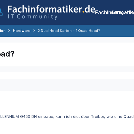
Fachinformatik
Beiträge
Co
tion
Hardware
2 Dual Head Karten = 1 Quad Head?
ead?
ILLENNIUM G450 DH einbaue, kann ich die, über Treiber, wie eine Qua