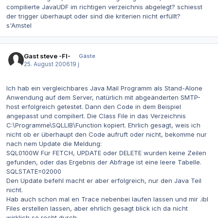
compilierte JavaUDF im richtigen verzeichnis abgelegt? schiesst
der trigger überhaupt oder sind die kriterien nicht erfüllt?
s'Amstel
Gast steve -FI-
Gäste
25. August 2006
19 j
Ich hab ein vergleichbares Java Mail Programm als Stand-Alone
Anwendung auf dem Server, natürlich mit abgeänderten SMTP-
host erfolgreich getestet. Dann den Code in dem Beispiel
angepasst und compiliert. Die Class File in das Verzeichnis
C:\Programme\SQLLIB\Function kopiert. Ehrlich gesagt, weis ich
nicht ob er überhaupt den Code aufruft oder nicht, bekomme nur
nach nem Update die Meldung:
SQL0100W Für FETCH, UPDATE oder DELETE wurden keine Zeilen
gefunden, oder das Ergebnis der Abfrage ist eine leere Tabelle.
SQLSTATE=02000
Den Update befehl macht er aber erfolgreich, nur den Java Teil
nicht.
Hab auch schon mal en Trace nebenbei laufen lassen und mir .ibl
Files erstellen lassen, aber ehrlich gesagt blick ich da nicht
wirklich so recht durch.