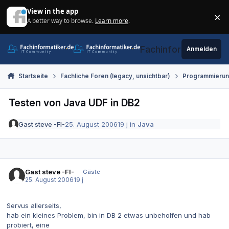
Zum Inhalt springen
View in the app
×
A better way to browse.
Learn more
.
Di
Fachinformatiker.de
Anmelden
Startseite
Fachliche Foren (legacy, unsichtbar)
Programmieru
Testen von Java UDF in DB2
Gast steve -FI-
25. August 2006
19 j
in
Java
Gast steve -FI-
Gäste
25. August 2006
19 j
Servus allerseits,
hab ein kleines Problem, bin in DB 2 etwas unbeholfen und hab
probiert, eine