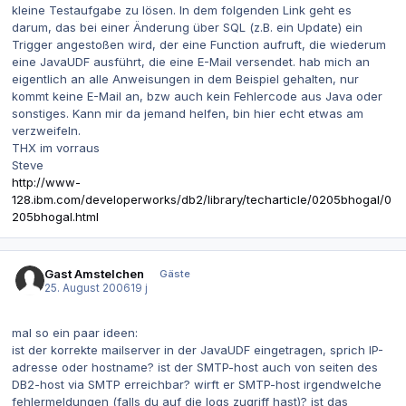
kleine Testaufgabe zu lösen. In dem folgenden Link geht es
darum, das bei einer Änderung über SQL (z.B. ein Update) ein
Trigger angestoßen wird, der eine Function aufruft, die wiederum
eine JavaUDF ausführt, die eine E-Mail versendet. hab mich an
eigentlich an alle Anweisungen in dem Beispiel gehalten, nur
kommt keine E-Mail an, bzw auch kein Fehlercode aus Java oder
sonstiges. Kann mir da jemand helfen, bin hier echt etwas am
verzweifeln.
THX im vorraus
Steve
http://www-
128.ibm.com/developerworks/db2/library/techarticle/0205bhogal/0
205bhogal.html
Gast Amstelchen
Gäste
25. August 2006
19 j
mal so ein paar ideen:
ist der korrekte mailserver in der JavaUDF eingetragen, sprich IP-
adresse oder hostname? ist der SMTP-host auch von seiten des
DB2-host via SMTP erreichbar? wirft er SMTP-host irgendwelche
fehlermeldungen (falls du auf die logs zugriff hast)? ist das