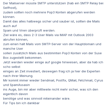
Der Mailserver müsste SMTP unterstützen (hab ein SMTP Relay bei
Selfhost),
zudem sollten noch mehrere Pop3 Konten abgerufen werden
können.
Damit das alles halbwegs sicher und sauber ist, sollten die Mails
auch auf
Spam und Viren überprüft werden.
Ziel wäre es, dass 2-3 User Mails via IMAP mit Outlook 2003
abrufen können,
zum einen halt Mails vom SMTP-Server von der Hauptdomain und
manche User
sollen zusätzlich Mails aus bestimmten Pop3 Konten von der Suse
Box zugestellt bekommen.
Jetzt werden wieder einige auf google hinweisen, aber da hab ich
scho selbst
einiges an Zeit investiert, deswegen frag ich ja hier die Experten
nach ihrer Meinung.
Mir kommt immer wieder Sendmail, Postfix, QMail, Fetchmail, Cyrus
und SpamAssasin
ins Auge, bin mir aber mittlweile nicht mehr sicher, was ich den
eigentlich davon
benötige und was sinnvoll miteinander wäre.
Für Tips bin ich dankbar