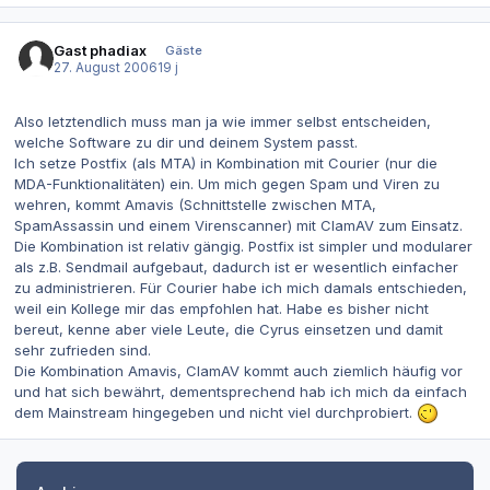
Gast phadiax
Gäste
27. August 2006
19 j
Also letztendlich muss man ja wie immer selbst entscheiden,
welche Software zu dir und deinem System passt.
Ich setze Postfix (als MTA) in Kombination mit Courier (nur die
MDA-Funktionalitäten) ein. Um mich gegen Spam und Viren zu
wehren, kommt Amavis (Schnittstelle zwischen MTA,
SpamAssassin und einem Virenscanner) mit ClamAV zum Einsatz.
Die Kombination ist relativ gängig. Postfix ist simpler und modularer
als z.B. Sendmail aufgebaut, dadurch ist er wesentlich einfacher
zu administrieren. Für Courier habe ich mich damals entschieden,
weil ein Kollege mir das empfohlen hat. Habe es bisher nicht
bereut, kenne aber viele Leute, die Cyrus einsetzen und damit
sehr zufrieden sind.
Die Kombination Amavis, ClamAV kommt auch ziemlich häufig vor
und hat sich bewährt, dementsprechend hab ich mich da einfach
dem Mainstream hingegeben und nicht viel durchprobiert.