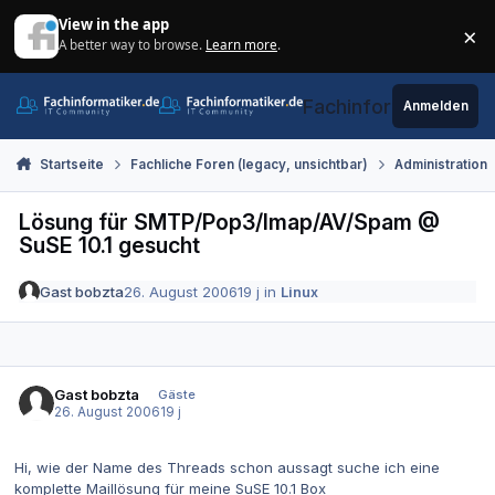
Zum Inhalt springen
View in the app
×
A better way to browse.
Learn more
.
Di
Fachinformatiker.de
Anmelden
Startseite
Fachliche Foren (legacy, unsichtbar)
Administration
Lösung für SMTP/Pop3/Imap/AV/Spam @
SuSE 10.1 gesucht
Gast bobzta
26. August 2006
19 j
in
Linux
Gast bobzta
Gäste
26. August 2006
19 j
Hi, wie der Name des Threads schon aussagt suche ich eine
komplette Maillösung für meine SuSE 10.1 Box