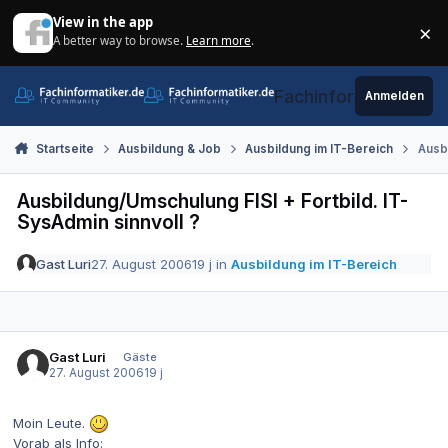
Zum Inhalt springen
View in the app
×
A better way to browse.
Learn more
.
Di
Fachinformatiker.de
Anmelden
Startseite
Ausbildung & Job
Ausbildung im IT-Bereich
Ausbi
Ausbildung/Umschulung FISI + Fortbild. IT-
SysAdmin sinnvoll ?
Gast Luri
27. August 2006
19 j
in
Ausbildung im IT-Bereich
Gast Luri
Gäste
27. August 2006
19 j
Moin Leute.
Vorab als Info: