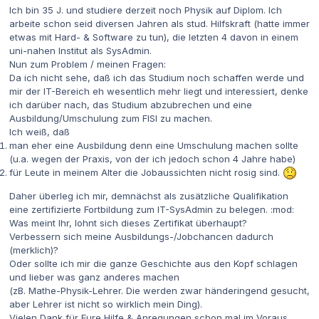
Ich bin 35 J. und studiere derzeit noch Physik auf Diplom. Ich
arbeite schon seid diversen Jahren als stud. Hilfskraft (hatte immer
etwas mit Hard- & Software zu tun), die letzten 4 davon in einem
uni-nahen Institut als SysAdmin.
Nun zum Problem / meinen Fragen:
Da ich nicht sehe, daß ich das Studium noch schaffen werde und
mir der IT-Bereich eh wesentlich mehr liegt und interessiert, denke
ich darüber nach, das Studium abzubrechen und eine
Ausbildung/Umschulung zum FISI zu machen.
Ich weiß, daß
man eher eine Ausbildung denn eine Umschulung machen sollte
(u.a. wegen der Praxis, von der ich jedoch schon 4 Jahre habe)
für Leute in meinem Alter die Jobaussichten nicht rosig sind.
Daher überleg ich mir, demnächst als zusätzliche Qualifikation
eine zertifizierte Fortbildung zum IT-SysAdmin zu belegen. :mod:
Was meint Ihr, lohnt sich dieses Zertifikat überhaupt?
Verbessern sich meine Ausbildungs-/Jobchancen dadurch
(merklich)?
Oder sollte ich mir die ganze Geschichte aus den Kopf schlagen
und lieber was ganz anderes machen
(zB. Mathe-Physik-Lehrer. Die werden zwar händeringend gesucht,
aber Lehrer ist nicht so wirklich mein Ding).
Vielen Dank für Eure Hilfe & Anregungen schon mal im Voraus.