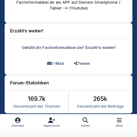
Fachinformatiker.de als APP auf Deinem Smartphone /
Tablet --> (Youtube)
Erzähl’s weiter!
Gefällt dir Fachinformatiker.de? Erzähl’s weiter!
E-Mail
Teilen
Forum-Statistiken
169.7k
265k
Gesamtzahl der Themen
Gesamtzahl der Beiträge
Heller Modus
Dunkler Modus
Systemeinstellung
Anmelden
Registrieren
Suchen
Menü
Datenschutz
Kontakt
Cookies
RSS