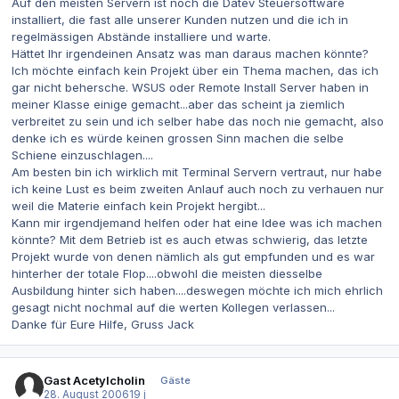
Auf den meisten Servern ist noch die Datev Steuersoftware
installiert, die fast alle unserer Kunden nutzen und die ich in
regelmässigen Abstände installiere und warte.
Hättet Ihr irgendeinen Ansatz was man daraus machen könnte?
Ich möchte einfach kein Projekt über ein Thema machen, das ich
gar nicht behersche. WSUS oder Remote Install Server haben in
meiner Klasse einige gemacht...aber das scheint ja ziemlich
verbreitet zu sein und ich selber habe das noch nie gemacht, also
denke ich es würde keinen grossen Sinn machen die selbe
Schiene einzuschlagen....
Am besten bin ich wirklich mit Terminal Servern vertraut, nur habe
ich keine Lust es beim zweiten Anlauf auch noch zu verhauen nur
weil die Materie einfach kein Projekt hergibt...
Kann mir irgendjemand helfen oder hat eine Idee was ich machen
könnte? Mit dem Betrieb ist es auch etwas schwierig, das letzte
Projekt wurde von denen nämlich als gut empfunden und es war
hinterher der totale Flop....obwohl die meisten diesselbe
Ausbildung hinter sich haben....deswegen möchte ich mich ehrlich
gesagt nicht nochmal auf die werten Kollegen verlassen...
Danke für Eure Hilfe, Gruss Jack
Gast Acetylcholin
Gäste
28. August 2006
19 j