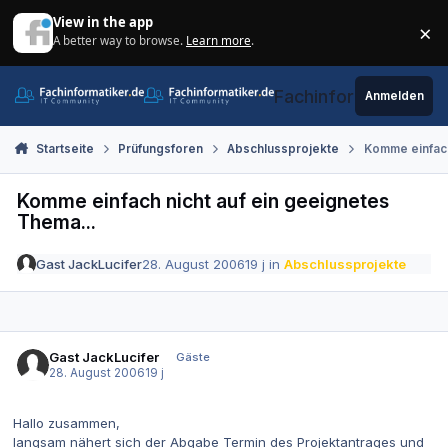
Zum Inhalt springen
View in the app
×
A better way to browse.
Learn more
.
Di
Fachinformatiker.de
Anmelden
Startseite
Prüfungsforen
Abschlussprojekte
Komme einfach
Komme einfach nicht auf ein geeignetes
Thema...
Gast JackLucifer
28. August 2006
19 j
in
Abschlussprojekte
Gast JackLucifer
Gäste
28. August 2006
19 j
Hallo zusammen,
langsam nähert sich der Abgabe Termin des Projektantrages und