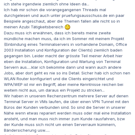
ich stehe irgendwie ziemlich ohne Ideen da...
Ich hab mir schon die vorangegangenen Threads mal
durchgelesen und auch unter pruefungsausschuss.de ein paar
Beispiele angeschaut, aber die Themen fallen alle nicht so in
meinen Azubi Tätigkeitsbereich
Dazu muss ich erwähnen, dass ich bereits meine zweite
mündliche machen muss, da ich im Sommer mit meinem Projekt
(Einbindung eines Terminalservers in vorhandene Domain, Office
2003 Installation und Konfiguration der Clients) ziemlich baden
gegangen bin. Leider macht der grösste Teil meiner Arbeit hier
eben die Installation, Konfiguration und Wartung von Terminal
Servern aus.....klar ich bekomme dann und wann auch andere
Jobs, aber dort geht es nie so ins Detail. Sicher hab ich schon nen
WLAN Router konfiguriert und die Clients eingerichtet und
WPA/WEP ist mir ein Begriff, aber meine Kenntnisse reichen bei
weitem nicht aus, um daraus ein Projekt zu stricken...
Wir haben in unserem Rechenzentrum mehrere Server auf denen
Terminal Server in VMs laufen, die über einen VPN Tunnel mit den
Büros der Kunden verbunden sind. So sind die Server in unserer
Nähe wenn etwas repariert werden muss oder mal eine Installation
ansteht, und man muss nich immer zum Kunde rausfahren, bzw
der Kunde muss sich nicht um einen Serverraum kümmern,
Bändersicherung usw.....