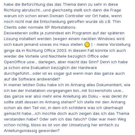
habe die Befürchtung das das Thema dann zu sehr in diese
Richtung abrutscht....und gleichzeitg stellt sich dann die Frage
warum ich schon einen Domain Controller vor Ort habe, wenn
noch nicht mal die Entscheidung getroffen wurde ob z.B. Thin
Clients oder normale XP Workstations.
Desweiteren sollte ja zumindest ein Programm auf der späteren
Lösung installiert werden (wegen einem nackten Windows wird
sich kaum jemand sowas ins Haus stellen
) - meine Vorstellung
ginge da in Richtung Office 2003. In diesem Fall könnte ich auch
wieder die Vorteile und Nachteile bezüglich Office oder
OpenOffice usw... darlegen, aber macht das Sinn? Denn ich habe
ja schon eine Evaluation bezüglich der Hardware
durchgeführt....oder ist es sogar gut wenn man das ganze auch
auf die Software andwendet?
In meiner letzten Doku habe ich im Anhang alles Dokumentiert, wie
ich bei der Installation vorgegangen bin...mit Screenshots usw...
das ganze war also mehr eine Anleitung als Doku - was denkt ihr
sollte statt dessen im Anhang stehen? Ich stelle mir den Anhang
schon als den Teil vor, in dem ich schildere was ich überhaupt
gemacht habe....ich möchte doch auch zeigen das ich das Thema
verstanden habe? Oder seh ich das falsch? Oder war mein Weg
schon richtig, bloss es ist von der Umsetzung her einfach zu
Anleitungsmässig geworden?