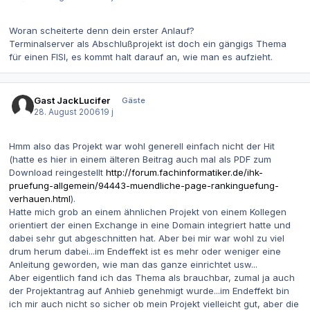
Woran scheiterte denn dein erster Anlauf?
Terminalserver als Abschlußprojekt ist doch ein gängigs Thema
für einen FISI, es kommt halt darauf an, wie man es aufzieht.
Gast JackLucifer
Gäste
28. August 2006
19 j
Hmm also das Projekt war wohl generell einfach nicht der Hit
(hatte es hier in einem älteren Beitrag auch mal als PDF zum
Download reingestellt
http://forum.fachinformatiker.de/ihk-
pruefung-allgemein/94443-muendliche-page-rankinguefung-
verhauen.html
).
Hatte mich grob an einem ähnlichen Projekt von einem Kollegen
orientiert der einen Exchange in eine Domain integriert hatte und
dabei sehr gut abgeschnitten hat. Aber bei mir war wohl zu viel
drum herum dabei...im Endeffekt ist es mehr oder weniger eine
Anleitung geworden, wie man das ganze einrichtet usw...
Aber eigentlich fand ich das Thema als brauchbar, zumal ja auch
der Projektantrag auf Anhieb genehmigt wurde...im Endeffekt bin
ich mir auch nicht so sicher ob mein Projekt vielleicht gut, aber die