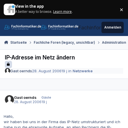
Zum Inhalt springen
View in the app
×
A better way to browse.
Learn more
.
Di
Fachinformatiker.de
Anmelden
Startseite
Fachliche Foren (legacy, unsichtbar)
Administration
IP-Adresse im Netz ändern
Gast oernds
28. August 2006
19 j
in
Netzwerke
Gast oernds
Gäste
28. August 2006
19 j
Hallo,
wir haben bei uns in der Firma das IP-Netz umstrukturiert und ich
habe nun die ehrenvolle Aufgabe, an allen Rechnern die IP-