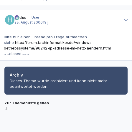
Autor-Statistiken
hades
User
28. August 2006
19 j
Bitte nur einen Thread pro Frage aufmachen.
siehe
http://forum.fachinformatiker.de/windows-
betriebssysteme/96242-ip-adresse-im-netz-aendern.html
~~closed~~~
Archiv
Dieses Thema wurde archiviert und kann nicht mehr
beantwortet werden.
Zur Themenliste gehen