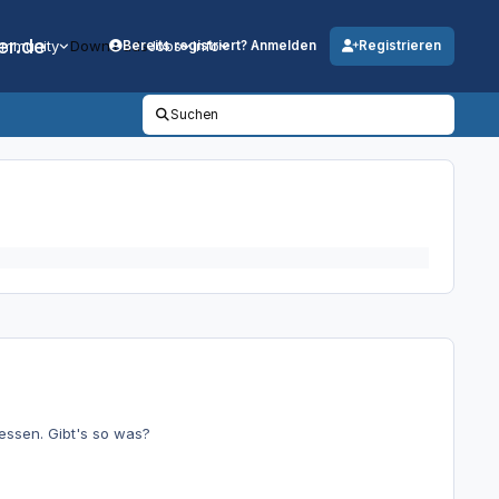
er.de
mmunity
Downloads
Jobs
Info
Bereits registriert? Anmelden
Registrieren
Suchen
essen. Gibt's so was?