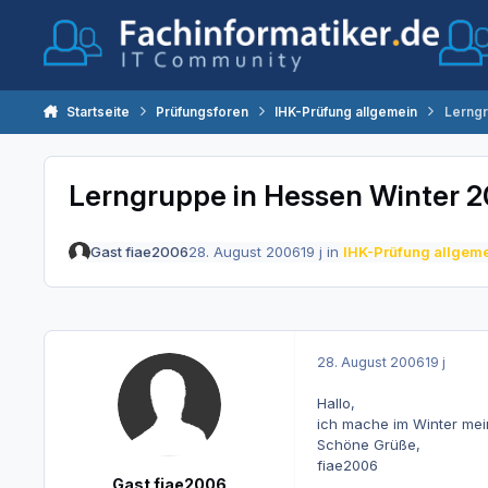
Zum Inhalt springen
Startseite
Prüfungsforen
IHK-Prüfung allgemein
Lerngr
Lerngruppe in Hessen Winter 
Gast fiae2006
28. August 2006
19 j
in
IHK-Prüfung allgem
28. August 2006
19 j
Hallo,
ich mache im Winter mei
Schöne Grüße,
fiae2006
Gast fiae2006