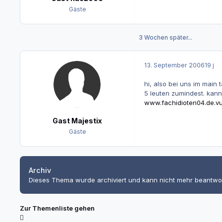
Gäste
3 Wochen später...
13. September 2006
19 j
hi, also bei uns im main 
5 leuten zumindest. kann
www.fachidioten04.de.v
Gast Majestix
Gäste
Archiv
Dieses Thema wurde archiviert und kann nicht mehr beantwo
Zur Themenliste gehen