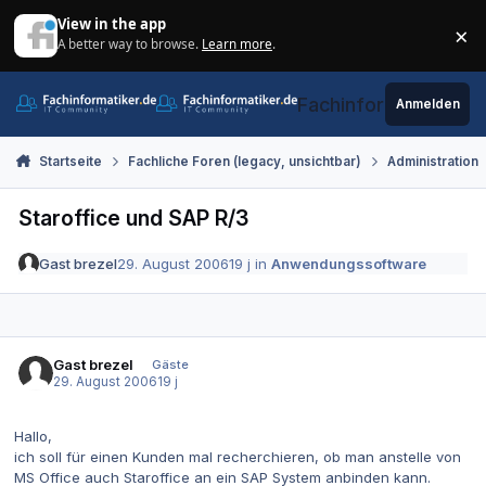
Zum Inhalt springen
View in the app
×
A better way to browse.
Learn more
.
Di
Fachinformatiker.de
Anmelden
Startseite
Fachliche Foren (legacy, unsichtbar)
Administration
Staroffice und SAP R/3
Gast brezel
29. August 2006
19 j
in
Anwendungssoftware
Gast brezel
Gäste
29. August 2006
19 j
Hallo,
ich soll für einen Kunden mal recherchieren, ob man anstelle von
MS Office auch Staroffice an ein SAP System anbinden kann.