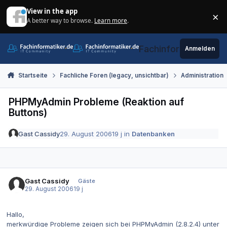
Zum Inhalt springen
View in the app
×
A better way to browse.
Learn more
.
Di
Fachinformatiker.de
Anmelden
Startseite
Fachliche Foren (legacy, unsichtbar)
Administration
PHPMyAdmin Probleme (Reaktion auf
Buttons)
Gast Cassidy
29. August 2006
19 j
in
Datenbanken
Gast Cassidy
Gäste
29. August 2006
19 j
Hallo,
merkwürdige Probleme zeigen sich bei PHPMyAdmin (2.8.2.4) unter