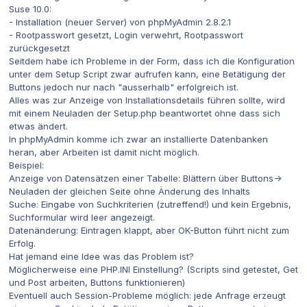
Suse 10.0:
- Installation (neuer Server) von phpMyAdmin 2.8.2.1
- Rootpasswort gesetzt, Login verwehrt, Rootpasswort
zurückgesetzt
Seitdem habe ich Probleme in der Form, dass ich die Konfiguration
unter dem Setup Script zwar aufrufen kann, eine Betätigung der
Buttons jedoch nur nach "ausserhalb" erfolgreich ist.
Alles was zur Anzeige von Installationsdetails führen sollte, wird
mit einem Neuladen der Setup.php beantwortet ohne dass sich
etwas ändert.
In phpMyAdmin komme ich zwar an installierte Datenbanken
heran, aber Arbeiten ist damit nicht möglich.
Beispiel:
Anzeige von Datensätzen einer Tabelle: Blättern über Buttons->
Neuladen der gleichen Seite ohne Änderung des Inhalts
Suche: Eingabe von Suchkriterien (zutreffend!) und kein Ergebnis,
Suchformular wird leer angezeigt.
Datenänderung: Eintragen klappt, aber OK-Button führt nicht zum
Erfolg.
Hat jemand eine Idee was das Problem ist?
Möglicherweise eine PHP.INI Einstellung? (Scripts sind getestet, Get
und Post arbeiten, Buttons funktionieren)
Eventuell auch Session-Probleme möglich: jede Anfrage erzeugt