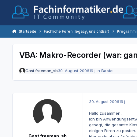
Zum Inhalt springen
Startseite
Fachliche Foren (legacy, unsichtbar)
Programmi
VBA: Makro-Recorder (war: gan
Gast freeman_sb
30. August 2006
19 j
in
Basic
30. August 2006
19 j
Hallo zusammen,
ich bin Anwendungsentwi
gesagt, die gesamte Klas
einigen Foren zu posten.
Gast freeman_sb
Hier erstmal die Aufgabe