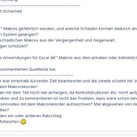
--------------------------------------------
d Sicherheit
“ Makros gefährlich werden, und welche Schäden können dadurch an
in System gelangen?
 schädlichen Makros aus der Vergangenheit und Gegenwart.
gen schützen?
le Anwendungen für Excel â€“ Makros aus dem privaten oder betriebli
kommentierten Quelltexte bei.
----------------------------------------
 war innerhalb kürzester Zeit beantwortet und die zweite scheint mir zu 
Wort Makrorekorder!
 mit dem Teil nicht viel anfangen, da Kontrollstrukturen etc. nicht a
reiben und zu kommentieren ist nicht das Problem, dass wäre schon läng
sinnvolles mit dem Makrorekorder aufzeichnen? Mal abgesehen von d
lten?
 den ein oder anderen Ratschlag.
 Antworten