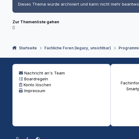
Dieses Thema wurde archiviert und kann nicht mehr beantwo
Zur Themenliste gehen
Startseite
Fachliche Foren (legacy, unsichtbar)
Programmi
Nachricht an's Team
Boardregeln
Fachinfor
Konto löschen
Smartp
Impressum
Heller Modus
Dunkler Modus
Systemeinstellung