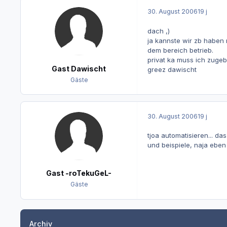
30. August 2006
19 j
dach ,)
ja kannste wir zb haben
dem bereich betrieb.
privat ka muss ich zugeb
Gast Dawischt
greez dawischt
Gäste
30. August 2006
19 j
tjoa automatisieren... da
und beispiele, naja eben
Gast -roTekuGeL-
Gäste
Archiv