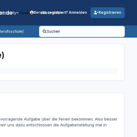
er.de
mmunity
Downloads
Jobs
Info
Bereits registriert? Anmelden
Registrieren
Berufsschule)
Suchen
e)
ervorragende Aufgabe über die Ferien bekommen. Also besser
 wir uns dazu entschlossen die Aufgabenstellung mal in