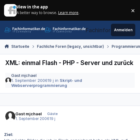
Zum Inhalt springen
View in the app
×
A better way to browse.
Learn more
.
Di
Fachinformatiker.de
Anmelden
Startseite
Fachliche Foren (legacy, unsichtbar)
Programmieru
XML: einmal Flash - PHP - Server und zurück
Gast mjchael
1. September 2006
19 j
in
Skript- und
Webserverprogrammierung
Gast mjchael
Gäste
1. September 2006
19 j
Ziel: