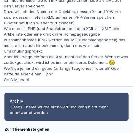
Ich möchte Bilder die ich in Flash gezeichnet habe als XML auf
den Server speichern.
Dazu will ich den Namen der Objektes, dessen X- und Y-Werte
sowie dessen Tiefe in XML auf einen PHP-Server speichern.
(Später natürlich wieder zurückladen)
Wie man mit PHP (und Shablotron) aus dem XML mit XSLT eine
Artikelliste oder eine druckbare Homepageausgabe
zusammenbastelt (PNG werden als IMG zusammengebastelt) das
müsste ich auch hinbekommen, denn das war mein
Umschulungsprojekt.
Aber ich kriege einfach die XML nicht auf den Server. Wenn etwas
zurückgeschickt wird ist es immer ein leeres Dokument.
Weiß da jemand ein gutes (anfängertaugliches) Totorial? Oder
hätte da einer einen Tipp?
Gruß Mjchael
Archiv
Dieses Thema wurde archiviert und kann nicht mehr
beantwortet werden.
Zur Themenliste gehen