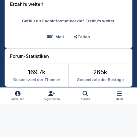
Erzähl’s weiter!
Gefällt dir Fachinformatiker.de? Erzähl’s weiter!
E-Mail
Teilen
Forum-Statistiken
169.7k
265k
Gesamtzahl der Themen
Gesamtzahl der Beiträge
Heller Modus
Dunkler Modus
Systemeinstellung
Anmelden
Registrieren
Suchen
Menü
Datenschutz
Kontakt
Cookies
RSS
Fachinformatiker 2026
Powered by
Invision Community