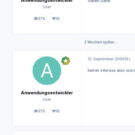
Anwendungsentwickler
Vielen Dank
User
375
10
Beiträge
Reputation
2 Wochen später...
12. September 2006
19 j
keiner intersse also wür
Anwendungsentwickler
User
375
10
Beiträge
Reputation