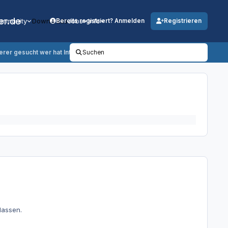
er.de
mmunity
Downloads
Jobs
Info
Bereits registriert? Anmelden
Registrieren
ierer gesucht wer hat Intersse
Suchen
lassen.