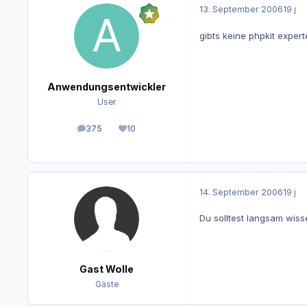
13. September 2006
19 j
gibts keine phpkit exper
Anwendungsentwickler
User
375
10
Beiträge
Reputation
14. September 2006
19 j
Du solltest langsam wiss
Gast Wolle
Gäste