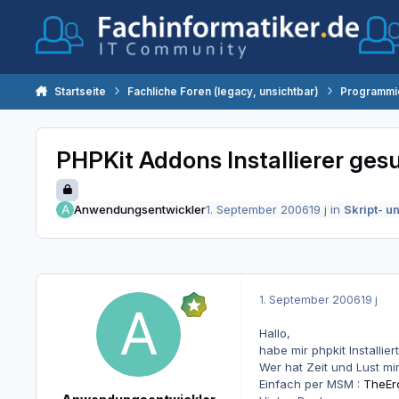
Zum Inhalt springen
Startseite
Fachliche Foren (legacy, unsichtbar)
Programmi
PHPKit Addons Installierer ges
Anwendungsentwickler
1. September 2006
19 j
in
Skript- 
1. September 2006
19 j
Hallo,
habe mir phpkit Installi
Wer hat Zeit und Lust mi
Einfach per MSM :
TheEr