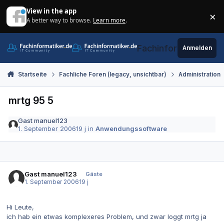
Zum Inhalt springen
View in the app
×
A better way to browse.
Learn more
.
Di
Fachinformatiker.de
Anmelden
Startseite
Fachliche Foren (legacy, unsichtbar)
Administration
mrtg 95 5
Gast manuel123
1. September 2006
19 j
in
Anwendungssoftware
Gast manuel123
Gäste
1. September 2006
19 j
Hi Leute,
ich hab ein etwas komplexeres Problem, und zwar loggt mrtg ja